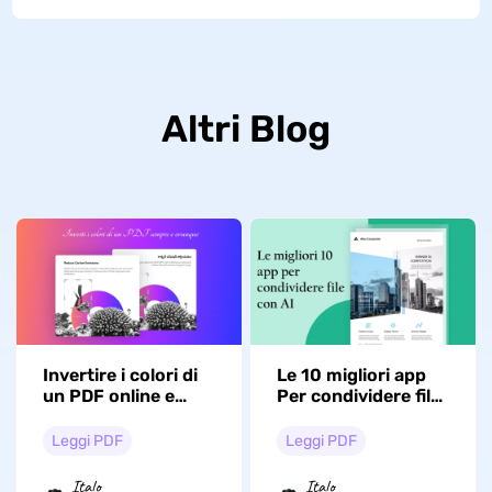
Altri Blog
Invertire i colori di
Le 10 migliori app
un PDF online e
Per condividere file
offline
multi-piattaforma
con AI
Leggi PDF
Leggi PDF
Italo
Italo