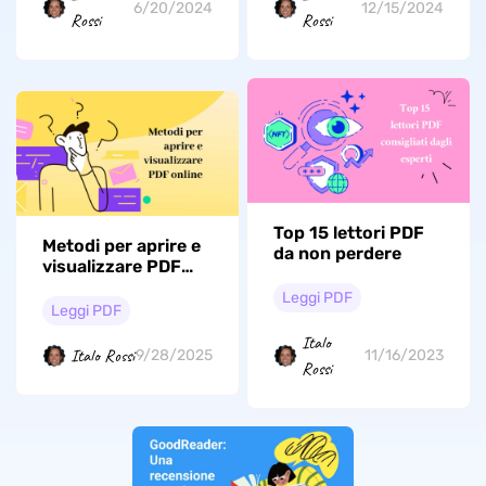
6/20/2024
12/15/2024
Rossi
Rossi
Top 15 lettori PDF
Metodi per aprire e
da non perdere
visualizzare PDF
online
Leggi PDF
Leggi PDF
Italo
Italo Rossi
9/28/2025
11/16/2023
Rossi