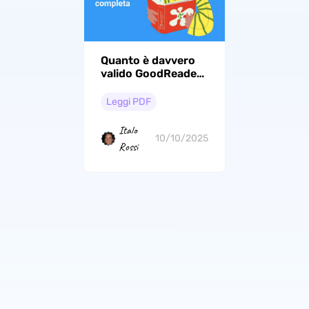
Quanto è davvero
valido GoodReader:
Una recensione
completa
Leggi PDF
Italo
10/10/2025
Rossi