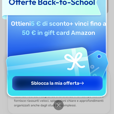
Offerte Back-to-School
Ottieni
5 € di sconto
+ vinci fino a
Analizza Ora
50 € in gift card Amazon
Perché usare UPDF AI per
analizzare articoli di ricerca?
Progettato per tutti i lettori di ricerca
Sblocca la mia offerta
UPDF AI è ideale per chiunque abbia bisogno di comprendere
rapidamente articoli accademici. Che tu stia studiando,
facendo ricerca, insegnando o lavorando in un campo tecnico,
fornisce riassunti veloci, spiegazioni chiare e approfondimenti
organizzati anche dagli studi più complessi.