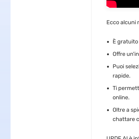
Ecco alcuni 
È gratuito
Offre un'in
Puoi selez
rapide.
Ti permett
online.
Oltre a sp
chattare c
UPDF AI è in