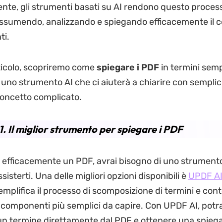
te, gli strumenti basati su AI rendono questo proces
assumendo, analizzando e spiegando efficacemente il 
ti.
ticolo, scopriremo come
spiegare i PDF
in termini sempl
 uno strumento AI che ci aiuterà a chiarire con semplic
oncetto complicato.
1. Il miglior strumento per spiegare i PDF
 efficacemente un PDF, avrai bisogno di uno strumento 
ssisterti. Una delle migliori opzioni disponibili è
UPDF A
mplifica il processo di scomposizione di termini e con
 componenti più semplici da capire. Con UPDF AI, potra
un termine direttamente dal PDF e ottenere una spieg