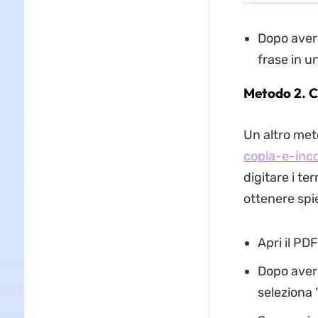
Dopo aver 
frase in u
Metodo 2. Co
Un altro met
copia-e-inco
digitare i te
ottenere spi
Apri il PDF
Dopo aver 
seleziona 