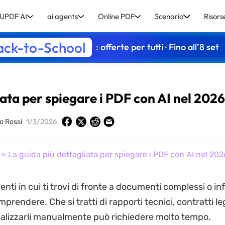
UPDF AI
ai agents
Online PDF
Scenario
Risors
ack-to-School
: offerte per tutti · Fino all’8 set
iata per spiegare i PDF con AI nel 202
lo Rossi
1/3/2026
» La guida più dettagliata per spiegare i PDF con AI nel 202
nti in cui ti trovi di fronte a documenti complessi o in
omprendere. Che si tratti di rapporti tecnici, contratti leg
analizzarli manualmente può richiedere molto tempo.