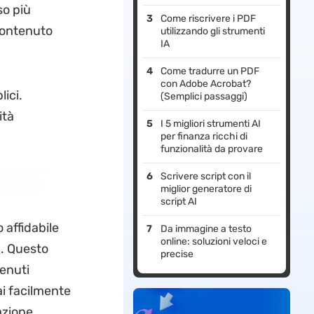
so più
Come riscrivere i PDF
contenuto
utilizzando gli strumenti
IA
Come tradurre un PDF
con Adobe Acrobat?
ici.
(Semplici passaggi)
ità
I 5 migliori strumenti AI
per finanza ricchi di
funzionalità da provare
Scrivere script con il
miglior generatore di
script AI
affidabile
Da immagine a testo
online: soluzioni veloci e
I
. Questo
precise
tenuti
i facilmente
azione