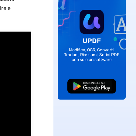
ire e
UPDF
Modifica, OCR, Converti,
Traduci, Riassumi, Scrivi PDF
con solo un software
Download Gratis