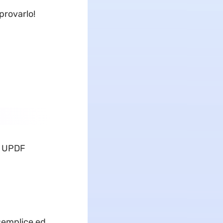
provarlo!
di UPDF
semplice ed