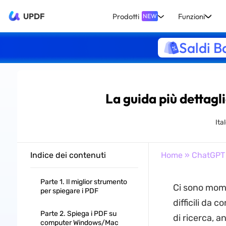
UPDF
Prodotti
Funzioni
NEW
Saldi B
La guida più dettagl
Ita
Indice dei contenuti
Home
»
ChatGPT
Parte 1. Il miglior strumento
Ci sono mome
per spiegare i PDF
difficili da c
Parte 2. Spiega i PDF su
di ricerca, 
computer Windows/Mac