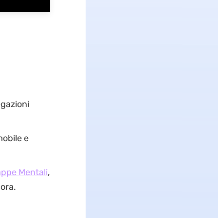
egazioni
mobile e
appe Mentali
,
ora.