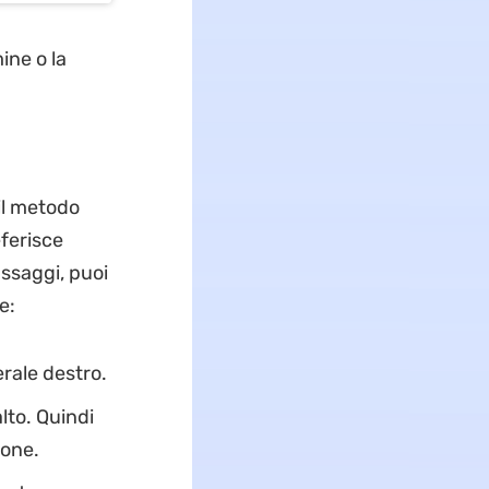
ine o la
il metodo
ferisce
assaggi, puoi
e:
erale destro.
lto. Quindi
ione.