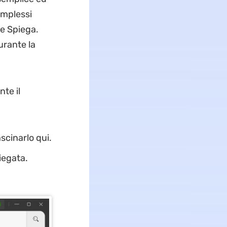
omplessi
e Spiega.
urante la
te il
ascinarlo qui.
iegata.