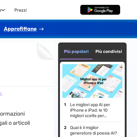
e
Prezzi
Download Gratis
Approfittane
Più popolari
Più condivisi
6
6
Le migliori app AI per
iPhone e iPad: le 10
formazioni
migliori scelte per
migliorare la tua vita
ali o articoli
Qual è il miglior
generatore di poesia AI?