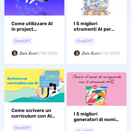
Come utilizzare AI
I 5 migliori
in project
strumenti AI per
management?
finanza ricchi di
funzionalità da
ChatGPT
ChatGPT
provare
Italo Rossi
Italo Rossi
8/18/2025
8/12/2025
Come scrivere un
I 5 migliori
curriculum con AI
generatori di nomi
senza esperienza?
per aziende con AI
ChatGPT
per far prosperare il