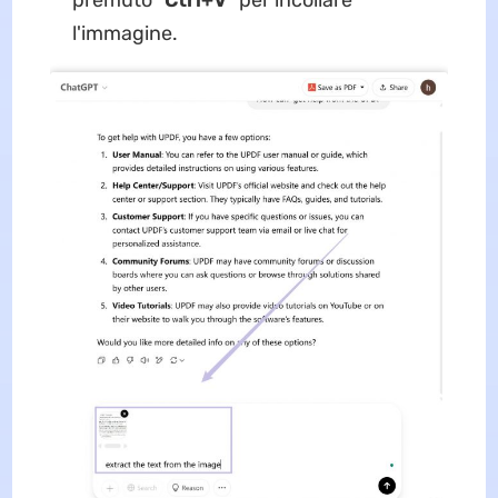
premuto “
Ctrl+V
” per incollare
l'immagine.