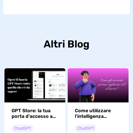
Altri Blog
GPT Store: la tua
Come utilizzare
porta d'accesso a
l'intelligenza
possibilità illimitate
artificiale come
avvocato?
ChatGPT
ChatGPT