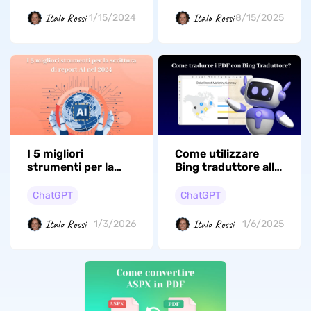
Italo Rossi
Italo Rossi
1/15/2024
8/15/2025
I 5 migliori
Come utilizzare
strumenti per la
Bing traduttore alla
scrittura di report
traduzione di PDF?
AI nel 2026
ChatGPT
ChatGPT
Italo Rossi
Italo Rossi
1/3/2026
1/6/2025