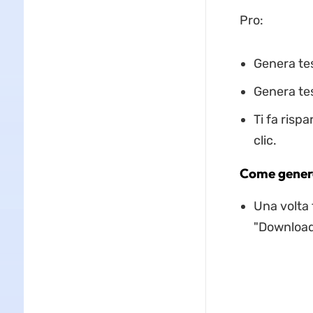
Pro:
Genera tes
Genera tes
Ti fa risp
clic.
Come genera
Una volta 
"Download 