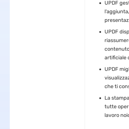
UPDF gesti
l'aggiunta/
presentaz
UPDF dispo
riassumere
contenuto
artificial
UPDF migli
visualizza
che ti con
La stampa 
tutte oper
lavoro noi