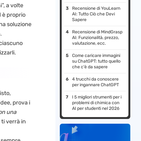
”, a volte
Recensione di YouLearn
d è proprio
AI: Tutto Ciò che Devi
Sapere
 una soluzione
Recensione di MindGrasp
.
AI: Funzionalità, prezzo,
 ciascuno
valutazione, ecc.
zzarli.
Come caricare immagini
su ChatGPT: tutto quello
che c'è da sapere
4 trucchi da conoscere
per ingannare ChatGPT
isto,
I 5 migliori strumenti per i
idee, prova i
problemi di chimica con
AI per studenti nel 2026
con una
ti verrà in
n
i sempre