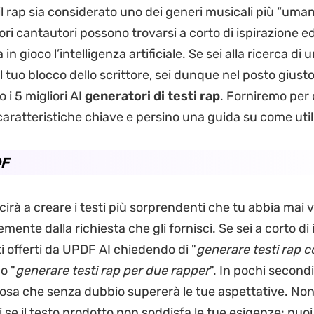
 rap sia considerato uno dei generi musicali più “umani
ori cantautori possono trovarsi a corto di ispirazione e
in gioco l’intelligenza artificiale. Se sei alla ricerca di
il tuo blocco dello scrittore, sei dunque nel posto giusto
i 5 migliori AI
generatori di testi rap
. Forniremo per
caratteristiche chiave e persino una guida su come utili
DF
cirà a creare i testi più sorprendenti che tu abbia mai v
ente dalla richiesta che gli fornisci. Se sei a corto di 
 offerti da UPDF AI chiedendo di "
generare testi rap 
 o "
generare testi rap per due rapper
". In pochi secondi 
sa che senza dubbio supererà le tue aspettative. No
 se il testo prodotto non soddisfa le tue esigenze: puo