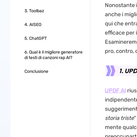
Nonostante il
3. Toolbaz
anche i migli
qui che entra 
4. AISEO
efficace per 
5. ChatGPT
Esamineremo 
pro, contro, 
6. Qual è il migliore generatore
di testi di canzoni rap AI?
1. UP
Conclusione
UPDF AI
rius
indipendentem
suggerimenti
storia triste
"
mente qualco
preoccuparti