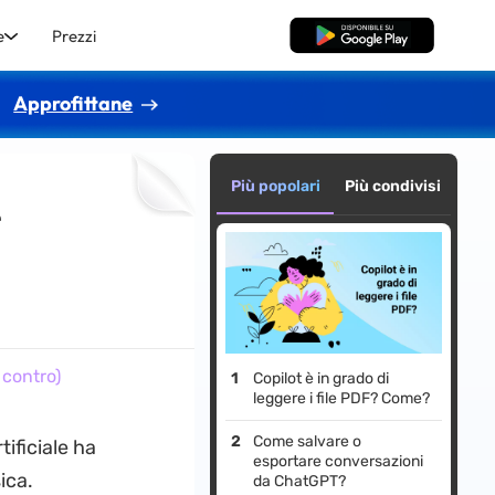
e
Prezzi
Download Gratis
Approfittane
Più popolari
Più condivisi
e
 contro)
Copilot è in grado di
leggere i file PDF? Come?
Come salvare o
tificiale ha
esportare conversazioni
ica.
da ChatGPT?