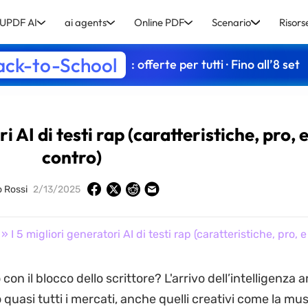
UPDF AI
ai agents
Online PDF
Scenario
Risors
ack-to-School
: offerte per tutti · Fino all’8 set
i AI di testi rap (caratteristiche, pro, 
contro)
o Rossi
2/13/2025
» I 5 migliori generatori AI di testi rap (caratteristiche, pro, e
con il blocco dello scrittore? L'arrivo dell’intelligenza ar
 quasi tutti i mercati, anche quelli creativi come la mus