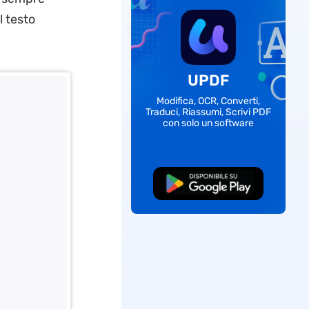
l testo
UPDF
Modifica, OCR, Converti,
Traduci, Riassumi, Scrivi PDF
con solo un software
Download Gratis