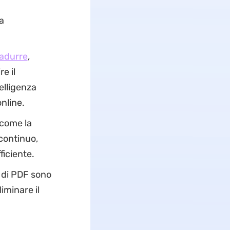
a
radurre
,
e il
elligenza
nline.
 come la
continuo,
ficiente.
o di PDF sono
iminare il