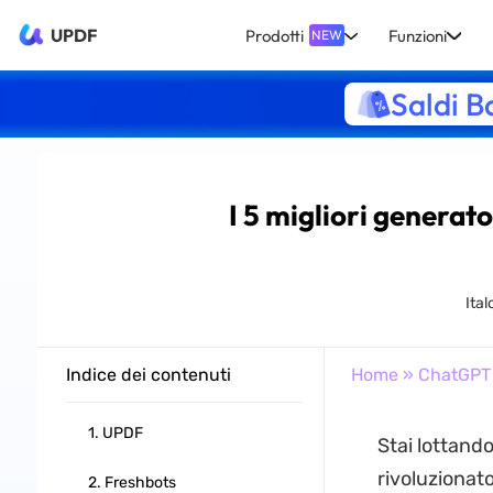
UPDF
Prodotti
Funzioni
NEW
Saldi B
I 5 migliori generator
Ital
Indice dei contenuti
Home
»
ChatGPT
1. UPDF
Stai lottando 
rivoluzionato
2. Freshbots