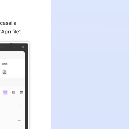
 casella
pri file".