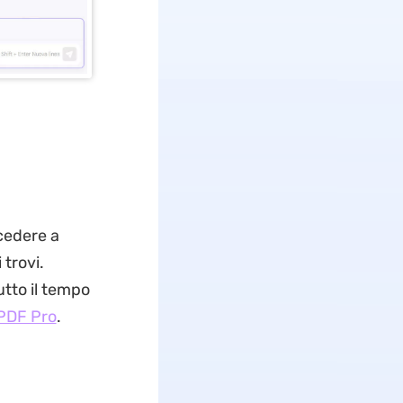
cedere a
 trovi.
utto il tempo
PDF Pro
.