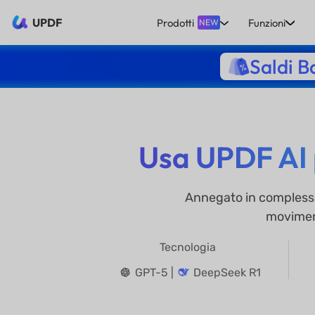
UPDF
Prodotti
Funzioni
NEW
Saldi B
Usa UPDF AI p
Annegato in complessi 
moviment
Tecnologia
GPT-5 |
DeepSeek R1