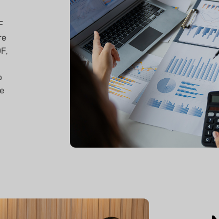
F
re
F,
o
le