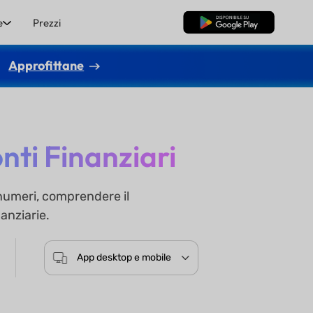
e
Prezzi
Download Gratis
Approfittane
nti Finanziari
 numeri, comprendere il
anziarie.
App desktop e mobile