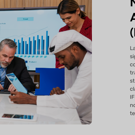
La
si
co
tr
st
cl
IF
no
t