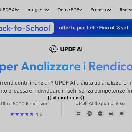
UPDF AI
ai agents
Online PDF
Scenario
Risors
ack-to-School
: offerte per tutti · Fino all’8 set
UPDF AI
er Analizzare i Rendico
rendiconti finanziari? UPDF AI ti aiuta ad analizzare i
o di cassa e individuare i rischi senza competenze fin
{{aiInputIframe}}
UPDF AI disponibile su
Oltre 5000 Recensioni
4.8