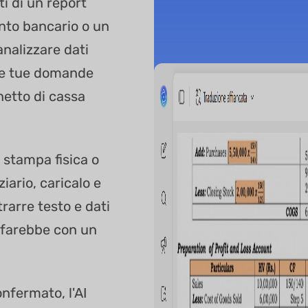
i di un report
onto bancario o un
nalizzare dati
lle tue domande
netto di cassa
 stampa fisica o
iario, caricalo e
arre testo e dati
 farebbe con un
nfermato, l'AI