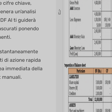
e cifre chiave,
enera un'analisi
F AI ti guiderà
rascurati ponendo
enti.
 istantaneamente
i di azione rapida
ea immediata della
t manuali.