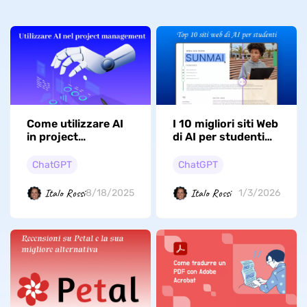
Come utilizzare AI
I 10 migliori siti Web
in project
di AI per studenti
management?
universitari nel
2026
ChatGPT
ChatGPT
Italo Rossi
Italo Rossi
8/18/2025
1/3/2026