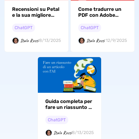
Recensioni su Petal
Come tradurre un
e la sua migliore
PDF con Adobe
alternativa
Acrobat? (Semplici
passaggi)
ChatGPT
ChatGPT
Italo Rossi
Italo Rossi
8/13/2025
12/9/2025
Guida completa per
fare un riassunto di
un articolo con AI
ChatGPT
Italo Rossi
8/13/2025