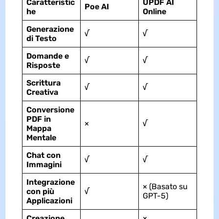
Caratteristic
UPDF AI
Poe AI
he
Online
Generazione
√
√
di Testo
Domande e
√
√
Risposte
Scrittura
√
√
Creativa
Conversione
PDF in
×
√
Mappa
Mentale
Chat con
√
√
Immagini
Integrazione
× (Basato su
con più
√
GPT-5)
Applicazioni
Creazione
×