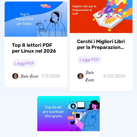
Cerchi i Migliori Libri
Top 8 lettori PDF
per la Preparazione
per Linux nel 2026
al CLAT 2026?
Scoprili Ora!
Leggi PDF
Leggi PDF
Italo
Italo Rossi
1/3/2026
4/23/2026
Rossi