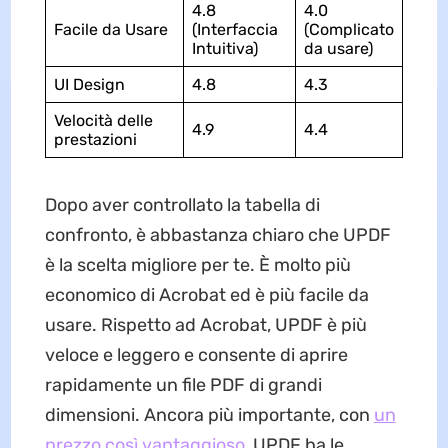
4.8
4.0
Facile da Usare
(Interfaccia
(Complicato
Intuitiva)
da usare)
UI Design
4.8
4.3
Velocità delle
4.9
4.4
prestazioni
Dopo aver controllato la tabella di
confronto, è abbastanza chiaro che UPDF
è la scelta migliore per te. È molto più
economico di Acrobat ed è più facile da
usare. Rispetto ad Acrobat, UPDF è più
veloce e leggero e consente di aprire
rapidamente un file PDF di grandi
dimensioni. Ancora più importante, con
un
prezzo così vantaggioso
, UPDF ha le