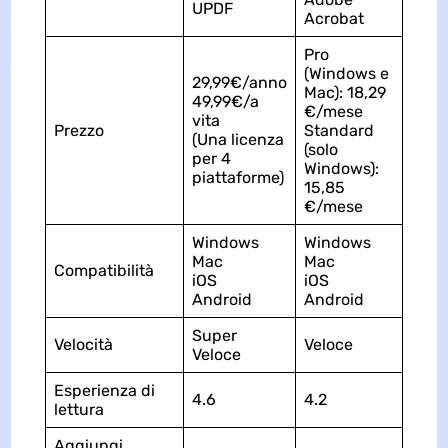
UPDF
Acrobat
Pro
(Windows e
29,99€/anno
Mac): 18,29
49,99€/a
€/mese
vita
Prezzo
Standard
(Una licenza
(solo
per 4
Windows):
piattaforme)
15,85
€/mese
Windows
Windows
Mac
Mac
Compatibilità
iOS
iOS
Android
Android
Super
Velocità
Veloce
Veloce
Esperienza di
4.6
4.2
lettura
Aggiungi