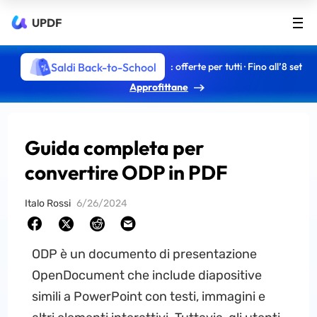
UPDF
Saldi Back-to-School
: offerte per tutti · Fino all’8 set
Approfittane
Guida completa per
convertire ODP in PDF
Italo Rossi
6/26/2024
ODP è un documento di presentazione
OpenDocument che include diapositive
simili a PowerPoint con testi, immagini e