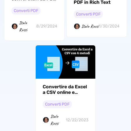
PDF in Rich Text
a PPT online gratis
Converti PDF
Converti PDF
Italo
Italo Rossi
8/29/2024
1/30/2024
Rossi
Convertire da Excel
a CSV online e
offline
Converti PDF
Italo
12/22/2023
Rossi