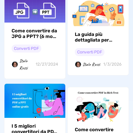
Come convertire da
La guida più
JPG a PPT? (6 modi
dettagliata per
efficaci)
convertire PDF in
Converti PDF
TIFF nel 2026
Converti PDF
Italo
Italo Rossi
12/27/2024
1/3/2026
Rossi
I 5 migliori
Come convertire
convertitori da PDF