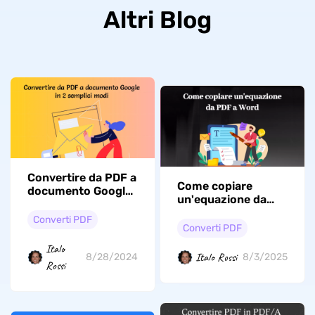
Altri Blog
Convertire da PDF a
Come copiare
documento Google
un'equazione da
online e offline
PDF a Word? (La
Converti PDF
Guida Completa)
Converti PDF
Italo
Italo Rossi
8/28/2024
8/3/2025
Rossi