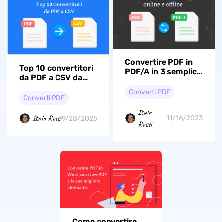
Convertire PDF in
Top 10 convertitori
PDF/A in 3 semplici
da PDF a CSV da
modi
non perdere
Converti PDF
Converti PDF
Italo
Italo Rossi
11/16/2023
9/28/2025
Rossi
Come convertire