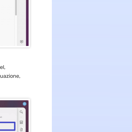
el,
tuazione,