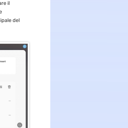
re il
e
ipale del