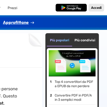
Prezzi
Download Gratis
Accedi
Approfittane
Più popolari
Più condivisi
Top 4 convertitori da PDF
a EPUB da non perdere
e persone
F. Questo
Convertire PDF in PDF/A
in 3 semplici modi
at
.