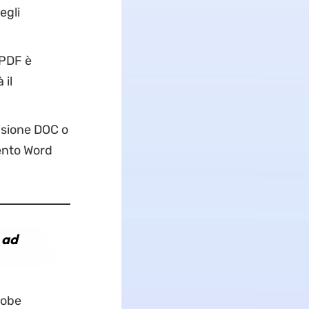
egli
 PDF è
 il
nsione DOC o
mento Word
 ad
dobe