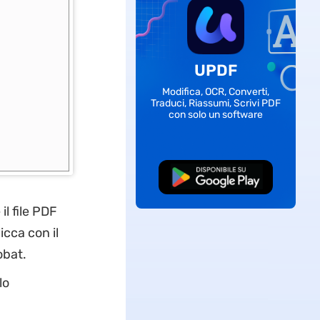
UPDF
Modifica, OCR, Converti,
Traduci, Riassumi, Scrivi PDF
con solo un software
Download Gratis
l file PDF
icca con il
obat.
lo