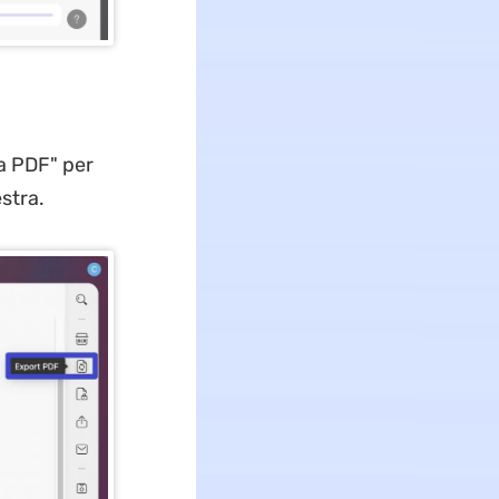
ta PDF" per
estra.