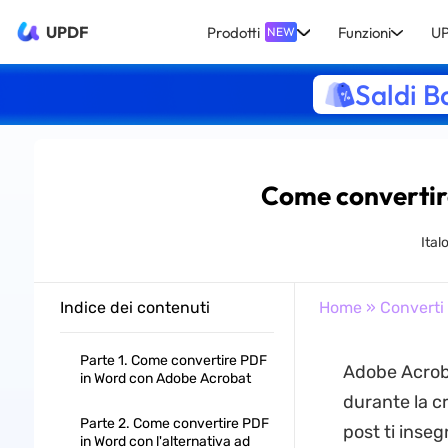
UPDF
Prodotti
Funzioni
UP
NEW
Saldi B
Come convertir
Ital
Indice dei contenuti
Home
»
Converti
Parte 1. Come convertire PDF
Adobe Acroba
in Word con Adobe Acrobat
durante la c
Parte 2. Come convertire PDF
post ti inse
in Word con l'alternativa ad