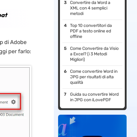
Convertire da Word a
XML con 4 semplici
bat
metodi
Top 10 convertitori da
PDF a testo online ed
offline
op di Adobe
Come Convertire da Visio
gi per farlo:
a Excel? (i 3 Metodi
Migliori)
Come convertire Word in
JPG per risultati di alta
qualità
Guida su convertire Word
in JPG con iLovePDF