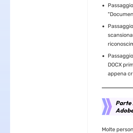
Passaggio 
"Document
Passaggio 
scansionat
riconoscim
Passaggio 
DOCX prima
appena cr
Parte 
Adobe
Molte person