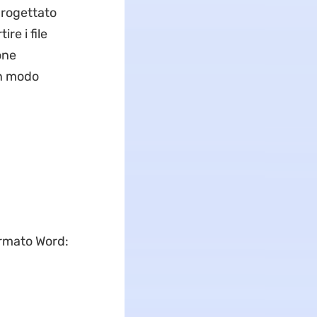
rogettato
re i file
one
in modo
rmato Word: