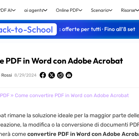
DF AI
ai agents
Online PDF
Scenario
Risorse
ack-to-School
: offerte per tutti · Fino all’8 set
e PDF in Word con Adobe Acrobat
o Rossi
8/29/2024
 PDF
» Come convertire PDF in Word con Adobe Acrobat
t rimane la soluzione ideale per la maggior parte dell
reazione, la modifica o la conversione di documenti PD
gnerà come
convertire PDF in Word con Adobe Acrob