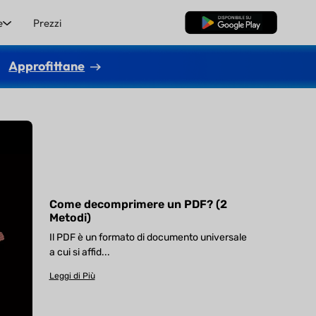
e
Prezzi
Download Gratis
Approfittane
Come decomprimere un PDF? (2
Metodi)
Il PDF è un formato di documento universale
a cui si affid...
Leggi di Più