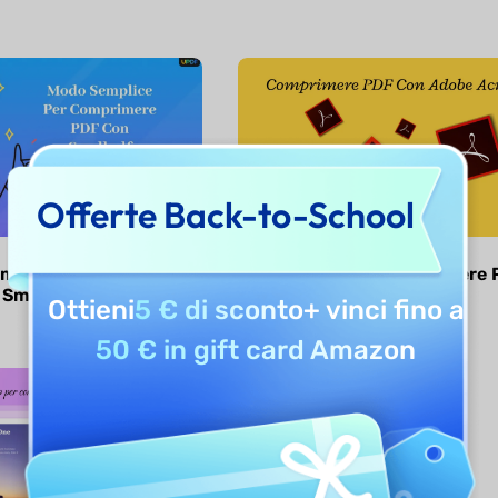
Offerte Back-to-School
omprimere PDF
Passaggi per comprimere 
 Smallpdf
con Adobe Acrobat
Ottieni
5 € di sconto
+ vinci fino a
50 € in gift card Amazon