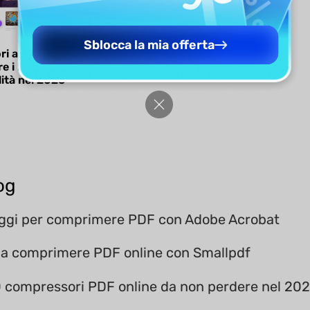
Sblocca la mia offerta
ori app per
e i PDF con output
lità nel 2026
og
ggi per comprimere PDF con Adobe Acrobat
 a comprimere PDF online con Smallpdf
0 compressori PDF online da non perdere nel 20