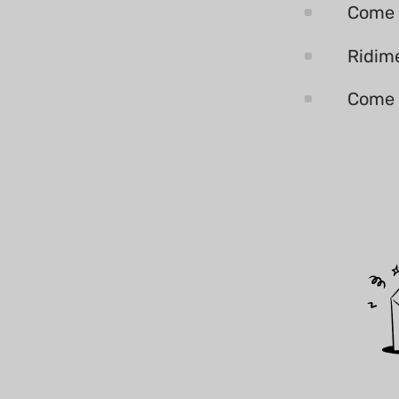
Come 
Ridime
Come c