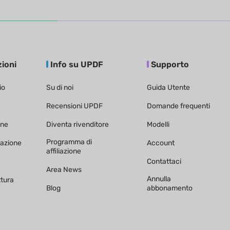
zioni
Info su UPDF
Supporto
io
Su di noi
Guida Utente
Recensioni UPDF
Domande frequenti
one
Diventa rivenditore
Modelli
Programma di
razione
Account
affiliazione
Contattaci
Area News
Annulla
ttura
Blog
abbonamento