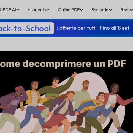
UPDF AI
ai agents
Online PDF
Scenario
Risors
ack-to-School
: offerte per tutti · Fino all’8 set