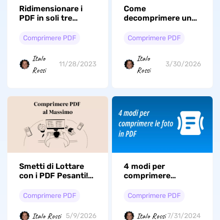
Ridimensionare i
Come
PDF in soli tre
decomprimere un
passaggi
PDF? (2 Metodi)
Comprimere PDF
Comprimere PDF
Italo
Italo
11/28/2023
3/30/2026
Rossi
Rossi
Smetti di Lottare
4 modi per
con i PDF Pesanti!
comprimere
Ecco il Trucco per
l'immagine in PDF
Comprimerli in 3
Comprimere PDF
Comprimere PDF
Secondi
Italo Rossi
Italo Rossi
5/9/2026
7/31/2024