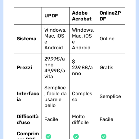
Adobe
Online2P
UPDF
Acrobat
DF
Windows,
Windows,
Mac, iOS
Mac, iOS
Sistema
Online
e
e
Android
Android
29,99€/a
$
nno
Prezzi
239,88/a
Gratis
49,99€/a
nno
vita
Semplice
Interfacc
, facile da
Comples
Semplice
ia
usare e
so
bello
Difficoltà
Molto
Facile
Facile
d'uso
difficile
Comprim