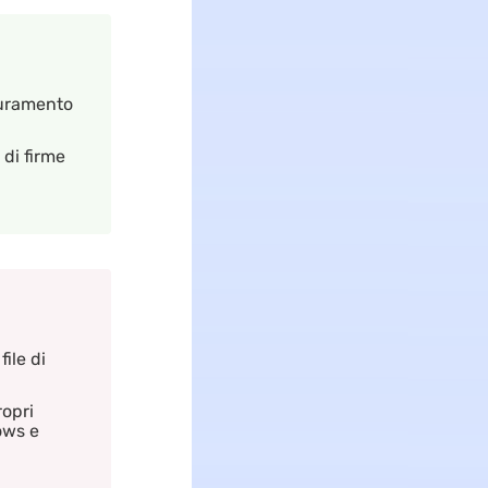
curamento
di firme
ile di
ropri
ows e