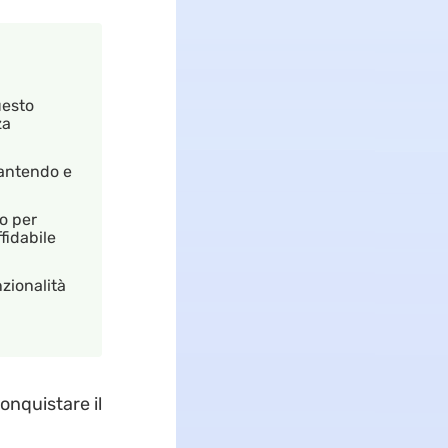
uesto
za
rantendo e
o per
fidabile
zionalità
onquistare il