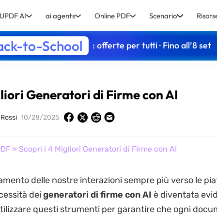
UPDF AI
ai agents
Online PDF
Scenario
Risors
ack-to-School
: offerte per tutti · Fino all’8 set
gliori Generatori di Firme con AI
 Rossi
10/28/2025
PDF
» Scopri i 4 Migliori Generatori di Firme con AI
amento delle nostre interazioni sempre più verso le pi
ecessità dei
generatori di firme con AI
è diventata evi
tilizzare questi strumenti per garantire che ogni doc