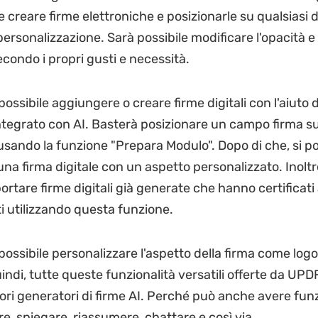
le creare firme elettroniche e posizionarle su qualsias
personalizzazione. Sarà possibile modificare l'opacità e 
econdo i propri gusti e necessità.
 possibile aggiungere o creare firme digitali con l'aiuto 
tegrato con AI. Basterà posizionare un campo firma su
ando la funzione "Prepara Modulo". Dopo di che, si p
na firma digitale con un aspetto personalizzato. Inoltr
ortare firme digitali già generate che hanno certificati
ti utilizzando questa funzione.
 possibile personalizzare l'aspetto della firma come log
indi, tutte queste funzionalità versatili offerte da UP
ori generatori di firme AI. Perché può anche avere funz
e, spiegare, riassumere, chattare e così via.