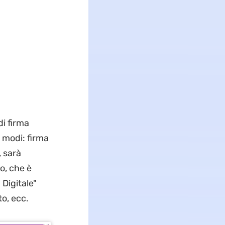
i firma
 modi: firma
, sarà
o, che è
Digitale"
to, ecc.