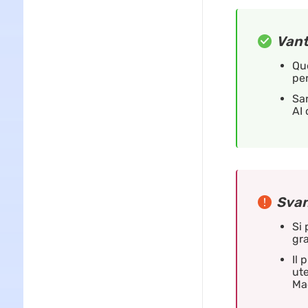
Vant
Que
per
Sar
AI 
Svan
Si 
gra
Il 
ute
Ma