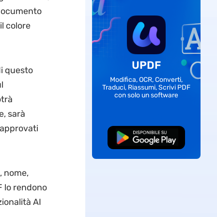
i documento
il colore
UPDF
di questo
Modifica, OCR, Converti,
l
Traduci, Riassumi, Scrivi PDF
con solo un software
otrà
e, sarà
 approvati
Download Gratis
o, nome,
DF lo rendono
ionalità AI