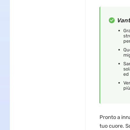
Vant
Gra
str
pe
Que
mig
Sar
sol
ed
Ver
più
Pronto a inn
tuo cuore. Sc