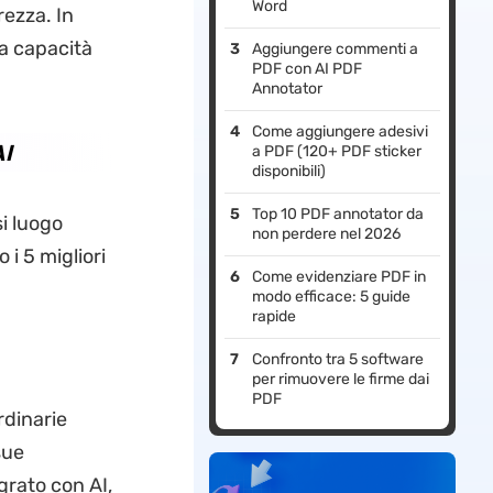
Word
rezza. In
a capacità
Aggiungere commenti a
PDF con AI PDF
Annotator
Come aggiungere adesivi
AI
a PDF (120+ PDF sticker
disponibili)
Top 10 PDF annotator da
i luogo
non perdere nel 2026
i 5 migliori
Come evidenziare PDF in
modo efficace: 5 guide
rapide
Confronto tra 5 software
per rimuovere le firme dai
PDF
dinarie
sue
grato con AI,