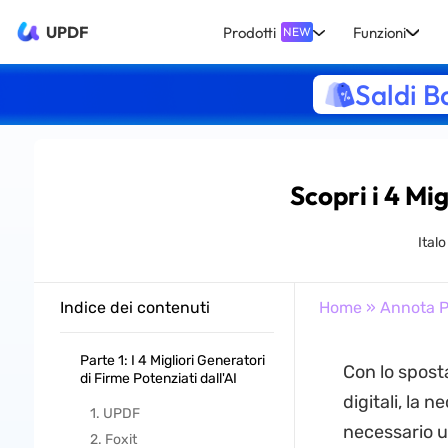
UPDF
Prodotti
Funzioni
NEW
Saldi B
Scopri i 4 Mi
Italo
Indice dei contenuti
Home
»
Annota 
Parte 1: I 4 Migliori Generatori
Con lo spost
di Firme Potenziati dall'AI
digitali, la n
1. UPDF
necessario u
2. Foxit