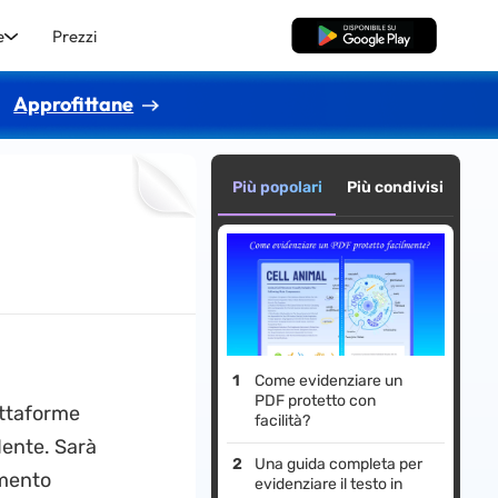
e
Prezzi
Download Gratis
Approfittane
Più popolari
Più condivisi
Come evidenziare un
PDF protetto con
attaforme
facilità?
dente. Sarà
Una guida completa per
umento
evidenziare il testo in