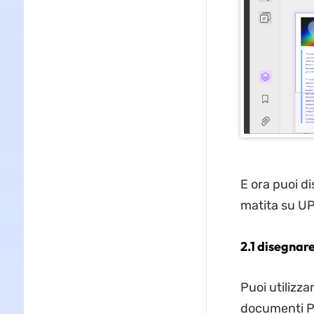
E ora puoi d
matita su U
2.1 disegnar
Puoi utilizz
documenti PDF