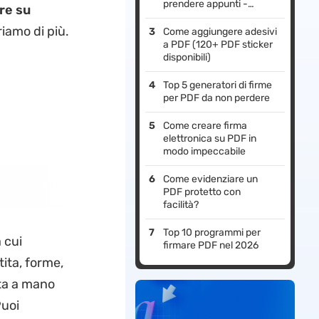
prendere appunti -
re su
Testate e recensite
iamo di più.
Come aggiungere adesivi
a PDF (120+ PDF sticker
disponibili)
Top 5 generatori di firme
per PDF da non perdere
Come creare firma
elettronica su PDF in
modo impeccabile
Come evidenziare un
PDF protetto con
facilità?
Top 10 programmi per
 cui
firmare PDF nel 2026
tita, forme,
ita a mano
Puoi