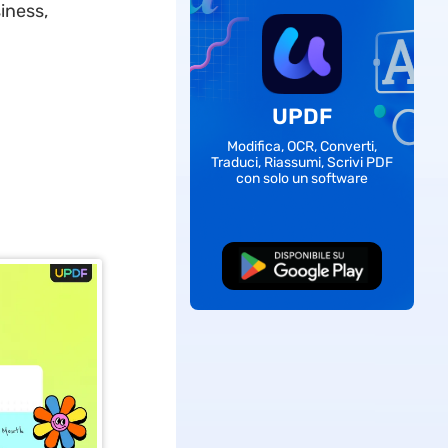
iness,
UPDF
Modifica, OCR, Converti,
Traduci, Riassumi, Scrivi PDF
con solo un software
Download Gratis