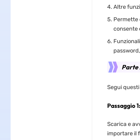
Altre funz
Permette 
consente di
Funzional
password, 
Parte 
Segui questi
Passaggio 1:
Scarica e avv
importare il 