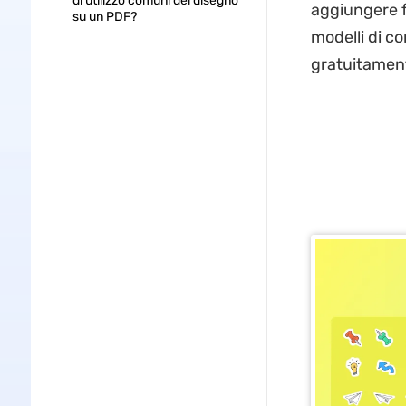
di utilizzo comuni del disegno
aggiungere f
su un PDF?
modelli di c
gratuitamente