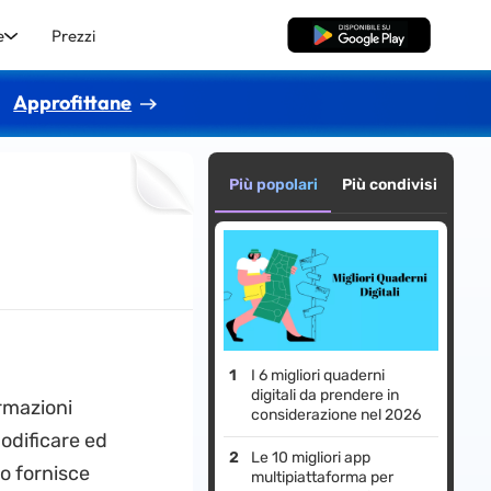
e
Prezzi
Download Gratis
Approfittane
Più popolari
Più condivisi
I 6 migliori quaderni
digitali da prendere in
rmazioni
considerazione nel 2026
odificare ed
Le 10 migliori app
o fornisce
multipiattaforma per