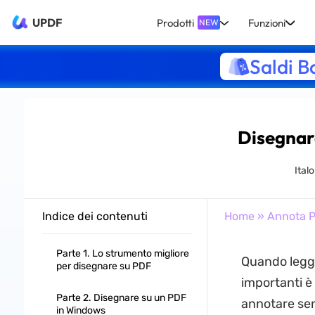
UPDF
Prodotti
Funzioni
NEW
Saldi B
Disegnar
Ital
Indice dei contenuti
Home
»
Annota 
Parte 1. Lo strumento migliore
Quando leggi
per disegnare su PDF
importanti è
Parte 2. Disegnare su un PDF
annotare sen
in Windows