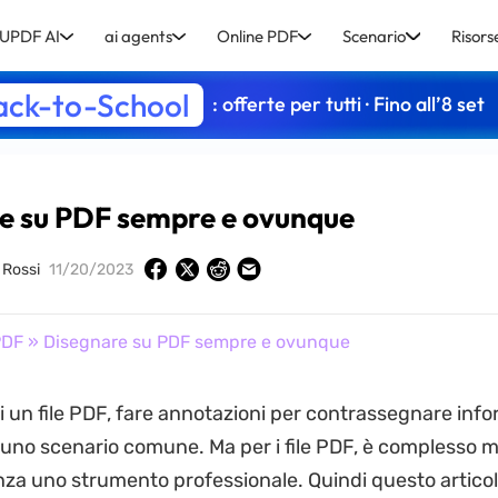
UPDF AI
ai agents
Online PDF
Scenario
Risors
ack-to-School
: offerte per tutti · Fino all’8 set
e su PDF sempre e ovunque
o Rossi
11/20/2023
PDF
» Disegnare su PDF sempre e ovunque
 un file PDF, fare annotazioni per contrassegnare info
 uno scenario comune. Ma per i file PDF, è complesso m
za uno strumento professionale. Quindi questo articol