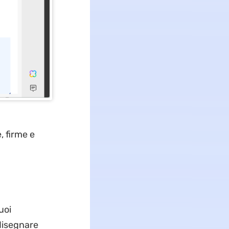
, firme e
uoi
 disegnare