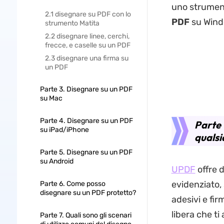
uno strumento
2.1 disegnare su PDF con lo
PDF
su Windo
strumento Matita
2.2 disegnare linee, cerchi,
frecce, e caselle su un PDF
2.3 disegnare una firma su
un PDF
Parte 3. Disegnare su un PDF
su Mac
Parte 4. Disegnare su un PDF
Parte 
su iPad/iPhone
qualsi
Parte 5. Disegnare su un PDF
su Android
UPDF
offre d
evidenziato, 
Parte 6. Come posso
disegnare su un PDF protetto?
adesivi e fi
libera che t
Parte 7. Quali sono gli scenari