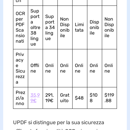
ch
Sup
OCR
port
Sup
per
Non
Non
a
port
Disp
PDF
Disp
Limi
Disp
oltre
a 34
onib
Sca
onib
tata
onib
38
ling
ile
nsio
ile
ile
ling
ue
nati
ue
Priv
acy
e
Offli
Onli
Onli
Onli
Onli
Onli
Sicu
ne
ne
ne
ne
ne
ne
rezz
a
Prez
35,9
291,
Grat
$10
$119
zi/a
$48
9€
19€
uito
8
.88
nno
UPDF si distingue per la sua sicurezza