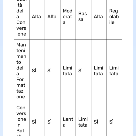
ità
dell
Mod
Reg
Bas
a
Alta
Alta
erat
Alta
olab
sa
Con
a
ile
vers
ione
Man
teni
men
to
dell
Limi
Limi
Limi
SÌ
SÌ
SÌ
a
tata
tata
tata
For
mat
tazi
one
Con
vers
ione
Lent
Limi
SÌ
SÌ
SÌ
SÌ
in
a
tata
Bat