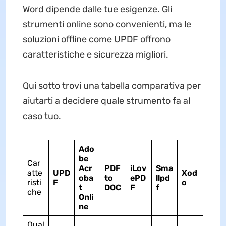
Word dipende dalle tue esigenze. Gli
strumenti online sono convenienti, ma le
soluzioni offline come UPDF offrono
caratteristiche e sicurezza migliori.
Qui sotto trovi una tabella comparativa per
aiutarti a decidere quale strumento fa al
caso tuo.
Ado
be
Car
Acr
PDF
iLov
Sma
atte
UPD
Xod
oba
to
ePD
llpd
risti
F
o
t
DOC
F
f
che
Onli
ne
Qual