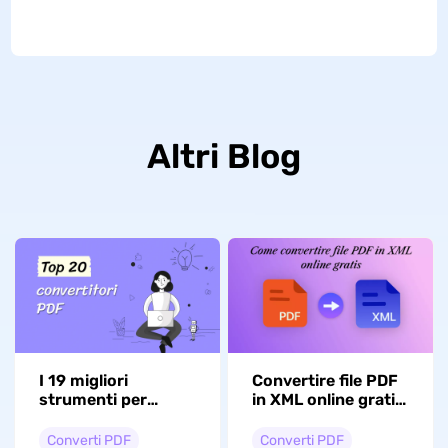
Altri Blog
I 19 migliori
Convertire file PDF
strumenti per
in XML online gratis
convertire PDF
con 3 modi semplici
[Elenco 2026]
Converti PDF
Converti PDF