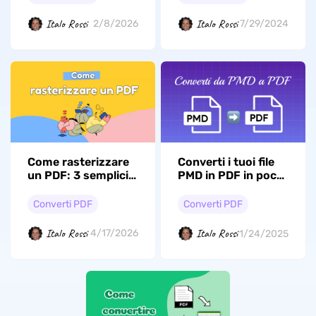
Italo Rossi
Italo Rossi
2/8/2026
7/29/2024
Come rasterizzare
Converti i tuoi file
un PDF: 3 semplici
PMD in PDF in pochi
metodi spiegati
clic
Copia
Converti PDF
Converti PDF
Italo Rossi
Italo Rossi
4/17/2026
1/24/2025