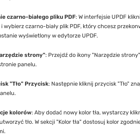
e czarno-białego pliku PDF
: W interfejsie UPDF klikn
" i wybierz czarno-biały plik PDF, który chcesz przeko
stanie wyświetlony w edytorze UPDF.
arzędzie strony
"
: Przejdź do ikony "Narzędzie strony
stronie panelu.
cisk
"
Tło
"
Przycisk
: Następnie kliknij przycisk "Tło" zn
anelu.
cje kolorów
: Aby dodać nowy kolor tła, wystarczy klik
utworzyć tło. W sekcji "Kolor tła" dostosuj kolor zgodn
i.