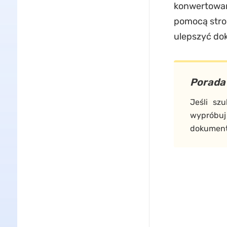
konwertowani
pomocą stron
ulepszyć do
Porada 
Jeśli szu
wypróbuj
dokument