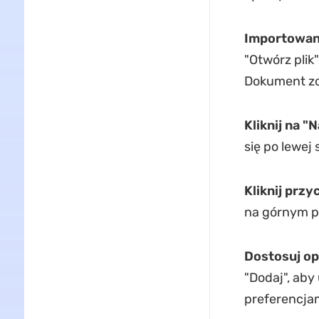
Importowani
"Otwórz plik
Dokument zo
Kliknij na
"
N
się po lewej 
Kliknij przy
na górnym p
Dostosuj op
"Dodaj", aby 
preferencjam