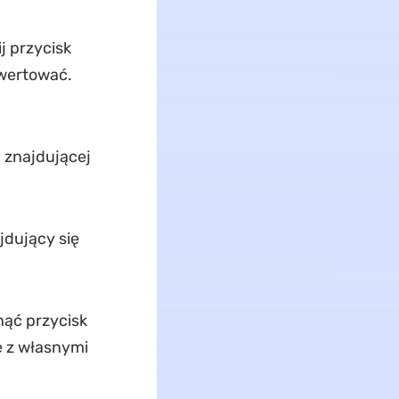
ij przycisk
nwertować.
" znajdującej
ajdujący się
nąć przycisk
ie z własnymi