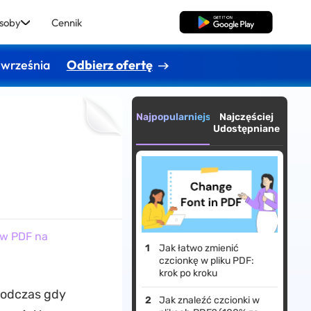
soby
Cennik
Pobierz za darmo
 września
Odbierz ofertę
Najpopularniejsze
Najczęściej
Udostępniane
ów PDF na
Jak łatwo zmienić
czcionkę w pliku PDF:
krok po kroku
 Podczas gdy
Jak znaleźć czcionki w