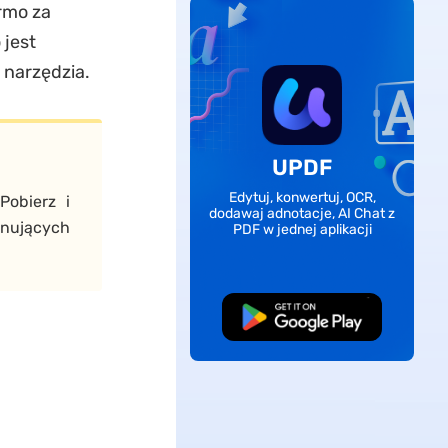
rmo za
 jest
 narzędzia.
UPDF
Edytuj, konwertuj, OCR,
Pobierz i
dodawaj adnotacje, AI Chat z
ynujących
PDF w jednej aplikacji
Pobierz za darmo