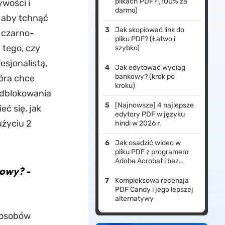
plikach PDF? (100% za
ywości i
darmo)
 aby tchnąć
Jak skopiować link do
 czarno-
pliku PDF? (Łatwo i
 tego, czy
szybko)
sjonalistą,
Jak edytować wyciąg
bankowy? (krok po
óra chce
kroku)
odblokowania
[Najnowsze] 4 najlepsze
ć się, jak
edytory PDF w języku
użyciu 2
hindi w 2026 r.
Jak osadzić wideo w
pliku PDF z programem
Adobe Acrobat i bez
rowy? -
niego? (Łatwe kroki)
Kompleksowa recenzja
PDF Candy i jego lepszej
alternatywy
sposobów