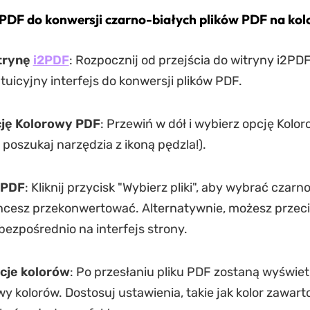
PDF do konwersji czarno-białych plików PDF na kol
trynę
i2PDF
: Rozpocznij od przejścia do witryny i2PDF
ntuicyjny interfejs do konwersji plików PDF.
cję Kolorowy PDF
: Przewiń w dół i wybierz opcję Kolo
poszukaj narzędzia z ikoną pędzla!).
k PDF
: Kliknij przycisk "Wybierz pliki", aby wybrać czarno
hcesz przekonwertować. Alternatywnie, możesz przeci
 bezpośrednio na interfejs strony.
cje kolorów
: Po przesłaniu pliku PDF zostaną wyświet
 kolorów. Dostosuj ustawienia, takie jak kolor zawartoś