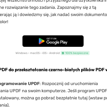
jej wszechstronności i przyjaznego dla użytkownika in
ne rozwiązanie tego zadania. Zapoznajmy się z tą
erając ją i dowiedzmy się, jak nadać swoim dokument
olor!
Pobierz za darmo
Windows • macOS • iOS • Android
100% bezpieczne
DF do przekształcania czarno-białych plików PDF 
ogramowanie UPDF
: Rozpocznij od uruchomienia
nia UPDF na swoim komputerze. Jeśli program UPDF 
stalowany, można go pobrać bezpłatnie tutaj (wstaw p
ania).