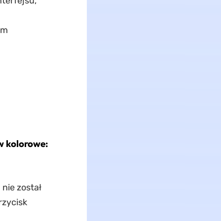
terfejsu,
om
w kolorowe:
nie został
rzycisk