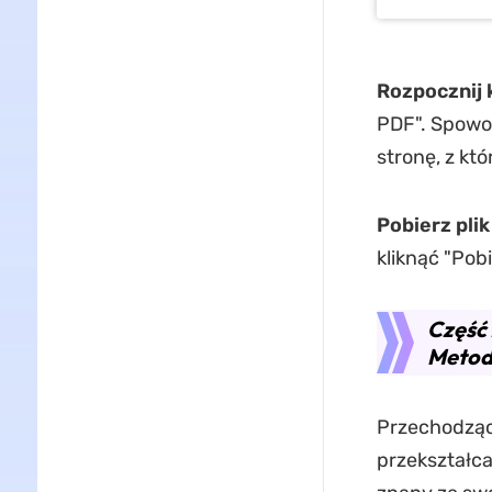
Rozpocznij
PDF". Spowod
stronę, z kt
Pobierz pli
kliknąć "Pob
Część 
Metod
Przechodząc 
przekształc