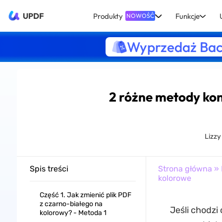
UPDF
Produkty
Funkcje
NOWOŚĆ
Wyprzedaż Bac
2 różne metody kon
Lizzy
Spis treści
Strona główna
»
kolorowe
Część 1. Jak zmienić plik PDF
z czarno-białego na
Jeśli chodzi 
kolorowy? - Metoda 1