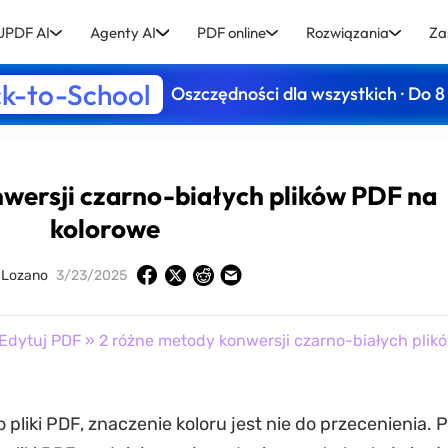
UPDF AI
Agenty AI
PDF online
Rozwiązania
Za
k-to-School
Oszczędności dla wszystkich · Do 8
wersji czarno-białych plików PDF na
kolorowe
 Lozano
3/23/2025
Edytuj PDF
» 2 różne metody konwersji czarno-białych plik
o pliki PDF, znaczenie koloru jest nie do przecenienia.