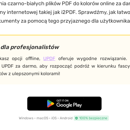
a czarno-białych plików PDF do kolorów online za da
y internetowej takiej jak i2PDF. Sprawdźmy, jak łatwo
kumenty za pomocą tego przyjaznego dla użytkownika
dla profesjonalistów
kasz opcji offline,
UPDF
oferuje wygodne rozwiązanie. 
 UPDF za darmo, aby rozpocząć podróż w kierunku fasc
ów z ulepszonymi kolorami!
Pobierz za darmo
Windows • macOS • iOS • Android
100% bezpieczne