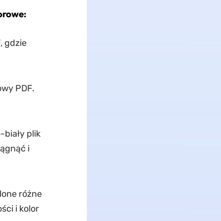
orowe:
, gdzie
rowy PDF.
-biały plik
ągnąć i
lone różne
ci i kolor