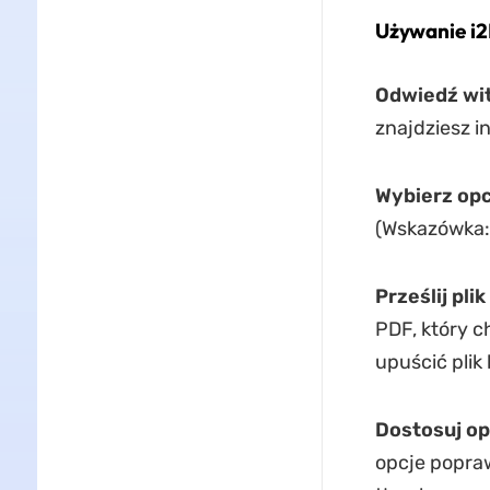
Używanie i2
Odwiedź wi
znajdziesz i
Wybierz op
(Wskazówka: 
Prześlij pli
PDF, który c
upuścić plik
Dostosuj op
opcje poprawy