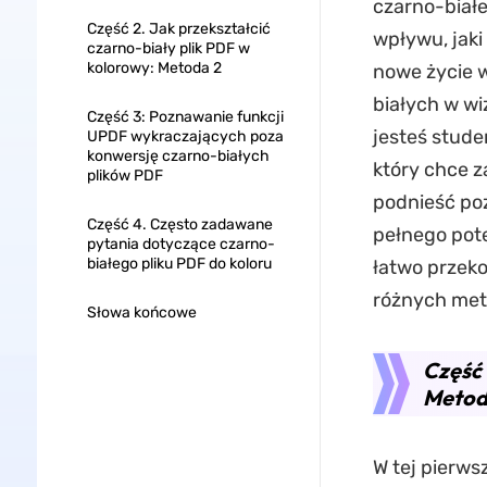
czarno-białe
Część 2. Jak przekształcić
wpływu, jaki
czarno-biały plik PDF w
kolorowy: Metoda 2
nowe życie w
białych w wi
Część 3: Poznawanie funkcji
jesteś stude
UPDF wykraczających poza
konwersję czarno-białych
który chce z
plików PDF
podnieść poz
Część 4. Często zadawane
pełnego pote
pytania dotyczące czarno-
białego pliku PDF do koloru
łatwo prze
różnych met
Słowa końcowe
Część 
Metod
W tej pierws