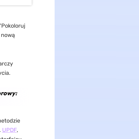
"Pokoloruj
a nową
arczy
cia.
orowy:
metodzie
.
UPDF
,