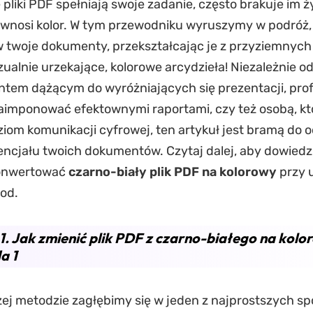
 pliki PDF spełniają swoje zadanie, często brakuje im ż
 wnosi kolor. W tym przewodniku wyruszymy w podróż,
 twoje dokumenty, przekształcając je z przyziemnych
zualnie urzekające, kolorowe arcydzieła! Niezależnie od
ntem dążącym do wyróżniających się prezentacji, profe
aimponować efektownymi raportami, czy też osobą, kt
iom komunikacji cyfrowej, ten artykuł jest bramą do 
ncjału twoich dokumentów. Czytaj dalej, aby dowiedzie
konwertować
czarno-biały plik PDF na kolorowy
przy 
od.
1. Jak zmienić plik PDF z czarno-białego na kolo
a 1
zej metodzie zagłębimy się w jeden z najprostszych 