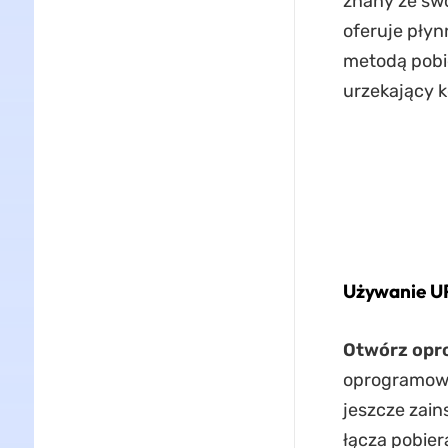
znany ze swo
oferuje płyn
metodą pobi
urzekający k
Używanie UP
Otwórz opr
oprogramowa
jeszcze zain
łącza pobier