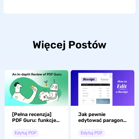
Więcej Postów
[Pełna recenzja]
Jak pewnie
PDF Guru: funkcje,
edytować paragon:
ceny i lepsza
Kompleksowy
alternatywa
przewodnik
Edytuj PDF
Edytuj PDF