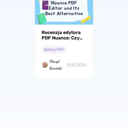
Recenzja edytora
PDF Nuance: Czym
to jest i jak używać
Edytuj PDF
Placyd
12/8/2025
Kowalski