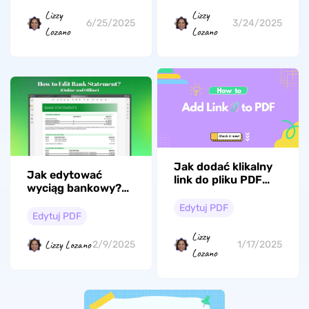
Lizzy
Lizzy
6/25/2025
3/24/2025
Lozano
Lozano
Jak dodać klikalny
Jak edytować
link do pliku PDF
wyciąg bankowy?
bez programu
(krok po kroku)
Adobe Acrobat?
Edytuj PDF
Edytuj PDF
(krok po kroku)
Lizzy
Lizzy Lozano
2/9/2025
1/17/2025
Lozano