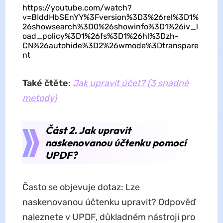
https://youtube.com/watch?
v=BIddHbSEnYY%3Fversion%3D3%26rel%3D1%
26showsearch%3D0%26showinfo%3D1%26iv_l
oad_policy%3D1%26fs%3D1%26hl%3Dzh-
CN%26autohide%3D2%26wmode%3Dtranspare
nt
Také čtěte
:
Jak upravit účet? (3 snadné
metody)
Část 2. Jak upravit
naskenovanou účtenku pomocí
UPDF?
Často se objevuje dotaz: Lze
naskenovanou účtenku upravit? Odpověď
naleznete v UPDF, důkladném nástroji pro