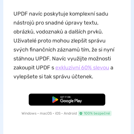
UPDF navíc poskytuje komplexní sadu
nástrojů pro snadné úpravy textu,
obrázků, vodoznaků a dalších prvků.
Uživatelé proto mohou zlepšit správu
svých finančních záznamů tím, že si nyní
stáhnou UPDF. Navíc využijte možnosti
zakoupit UPDF s
exkluzivní 60% slevou
a
vylepšete si tak správu účtenek.
Bezplatné stažení
Windows • macOS • iOS • Android
100% bezpečné