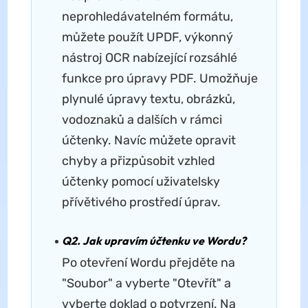
neprohledávatelném formátu,
můžete použít UPDF, výkonný
nástroj OCR nabízející rozsáhlé
funkce pro úpravy PDF. Umožňuje
plynulé úpravy textu, obrázků,
vodoznaků a dalších v rámci
účtenky. Navíc můžete opravit
chyby a přizpůsobit vzhled
účtenky pomocí uživatelsky
přívětivého prostředí úprav.
Q2. Jak upravím účtenku ve Wordu?
Po otevření Wordu přejděte na
"Soubor" a vyberte "Otevřít" a
vyberte doklad o potvrzení. Na