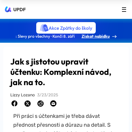
UPDF
Akce Zpátky do školy
: Slevy pro všechny · Končí 8. září
Získat nabídku
Jak s jistotou upravit
účtenku: Komplexní návod,
jak na to.
Lizzy Lozano
3/23/2025
Při práci s účtenkami je třeba dávat
přednost přesnosti a důrazu na detail. S