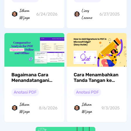
Idham
Lizzy
6/24/2026
6/27/2025
Wijaya
Lozano
Bagaimana Cara
Cara Menambahkan
Menandatangani
Tanda Tangan ke
PDF Secara Online?
PDF di Microsoft
(Cara 100% Gratis)
Edge (Panduan
Anotasi PDF
Anotasi PDF
Mudah)
Idham
Idham
8/6/2026
9/3/2025
Wijaya
Wijaya