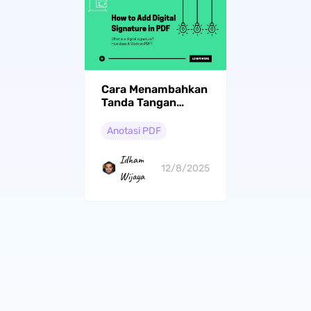
Cara Menambahkan
Tanda Tangan
Digital dalam PDF:
Panduan Lengkap
Anotasi PDF
Menggunakan
UPDF
Idham
12/8/2025
Wijaya