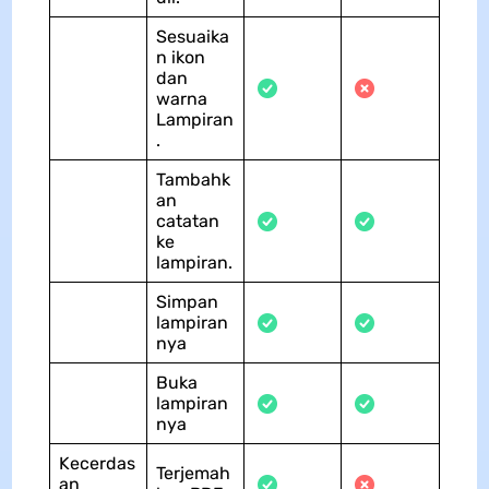
Sesuaika
n ikon
dan
warna
Lampiran
.
Tambahk
an
catatan
ke
lampiran.
Simpan
lampiran
nya
Buka
lampiran
nya
Kecerdas
Terjemah
an