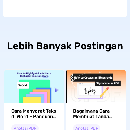
Lebih Banyak Postingan
Cara Menyorot Teks
Bagaimana Cara
di Word – Panduan
Membuat Tanda
Lengkap
Tangan di PDF? (5
Cara Mudah)
Anotasi PDF
Anotasi PDF