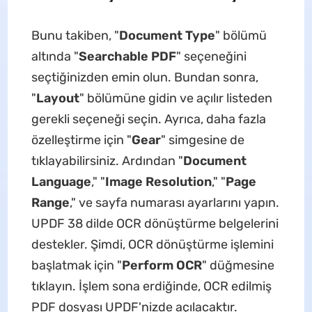
Bunu takiben, "
Document Type
" bölümü
altında "
Searchable PDF
" seçeneğini
seçtiğinizden emin olun. Bundan sonra,
"
Layout
" bölümüne gidin ve açılır listeden
gerekli seçeneği seçin. Ayrıca, daha fazla
özelleştirme için "
Gear
" simgesine de
tıklayabilirsiniz. Ardından "
Document
Language
," "
Image Resolution
," "
Page
Range
," ve sayfa numarası ayarlarını yapın.
UPDF 38 dilde OCR dönüştürme belgelerini
destekler. Şimdi, OCR dönüştürme işlemini
başlatmak için "
Perform OCR
" düğmesine
tıklayın. İşlem sona erdiğinde, OCR edilmiş
PDF dosyası UPDF'nizde açılacaktır.