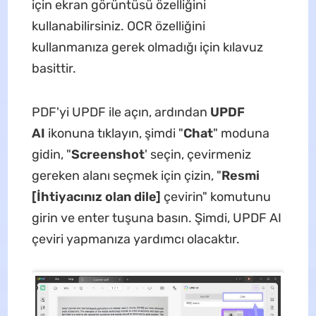
için ekran görüntüsü özelliğini
kullanabilirsiniz. OCR özelliğini
kullanmanıza gerek olmadığı için kılavuz
basittir.
PDF'yi UPDF ile açın, ardından
UPDF
AI
ikonuna tıklayın, şimdi "
Chat
" moduna
gidin, "
Screenshot
' seçin, çevirmeniz
gereken alanı seçmek için çizin, "
Resmi
[İhtiyacınız olan dile]
çevirin" komutunu
girin ve enter tuşuna basın. Şimdi, UPDF AI
çeviri yapmanıza yardımcı olacaktır.