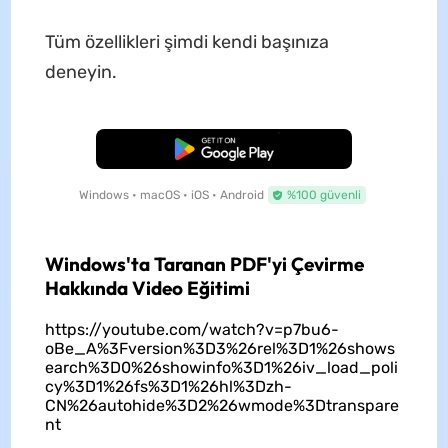
Tüm özellikleri şimdi kendi başınıza
deneyin.
Ücretsiz İndirme
Windows • macOS • iOS • Android
%100 güvenli
Windows'ta Taranan PDF'yi Çevirme
Hakkında Video Eğitimi
https://youtube.com/watch?v=p7bu6-
oBe_A%3Fversion%3D3%26rel%3D1%26shows
earch%3D0%26showinfo%3D1%26iv_load_poli
cy%3D1%26fs%3D1%26hl%3Dzh-
CN%26autohide%3D2%26wmode%3Dtranspare
nt