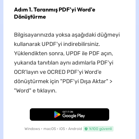
Adım 1. Taranmış PDF'yi Word'e
Dönüştürme
Bilgisayarınızda yoksa aşağıdaki düğmeyi
kullanarak UPDF'yi indirebilirsiniz.
Yüklendikten sonra, UPDF ile PDF açın,
yukarıda tanıtılan aynı adımlarla PDF'yi
OCR'layın ve OCRED PDF'yi Word'e
dönüştürmek için "PDF'yi Dışa Aktar" >
"Word" e tıklayın.
Ücretsiz İndirme
Windows • macOS • iOS • Android
%100 güvenli