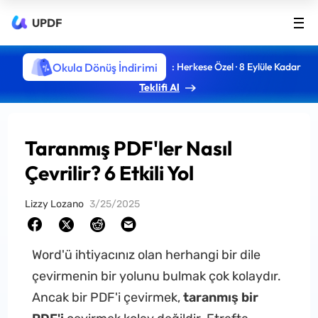
UPDF
Okula Dönüş İndirimi
: Herkese Özel · 8 Eylüle Kadar
Teklifi Al
Taranmış PDF'ler Nasıl
Çevrilir? 6 Etkili Yol
Lizzy Lozano
3/25/2025
Word'ü ihtiyacınız olan herhangi bir dile
çevirmenin bir yolunu bulmak çok kolaydır.
Ancak bir PDF'i çevirmek,
taranmış bir