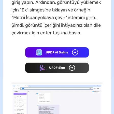
giriş yapın. Ardından, görüntüyü yüklemek
için "Ek" simgesine tıklayın ve örneğin
"Metni İspanyolcaya çevir" istemini girin.
Şimdi, görüntü içeriğini ihtiyacınız olan dile
çevirmek için enter tuşuna basın.
UPDF AI Online
UPDF Sign