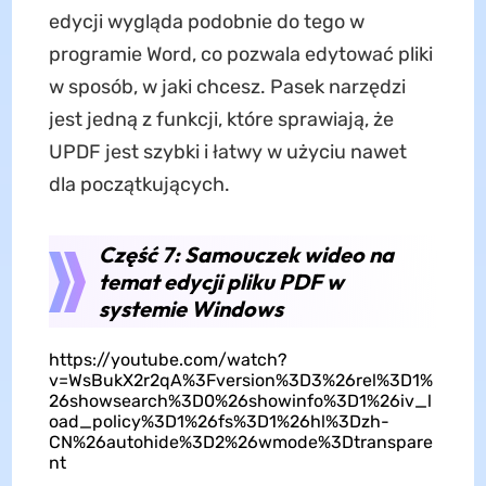
edycji wygląda podobnie do tego w
programie Word, co pozwala edytować pliki
w sposób, w jaki chcesz. Pasek narzędzi
jest jedną z funkcji, które sprawiają, że
UPDF jest szybki i łatwy w użyciu nawet
dla początkujących.
Część 7: Samouczek wideo na
temat edycji pliku PDF w
systemie Windows
https://youtube.com/watch?
v=WsBukX2r2qA%3Fversion%3D3%26rel%3D1%
26showsearch%3D0%26showinfo%3D1%26iv_l
oad_policy%3D1%26fs%3D1%26hl%3Dzh-
CN%26autohide%3D2%26wmode%3Dtranspare
nt