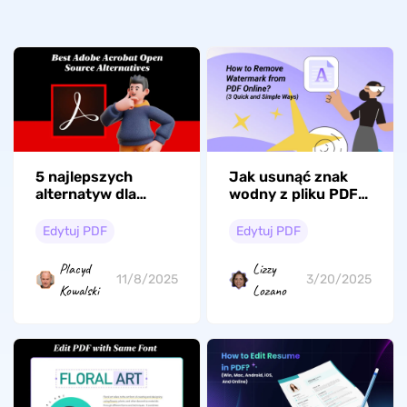
5 najlepszych
Jak usunąć znak
alternatyw dla
wodny z pliku PDF
Adobe Acrobat
online: 3 Krótki
typu open source
przewodnik
Edytuj PDF
Edytuj PDF
Placyd
Lizzy
11/8/2025
3/20/2025
Kowalski
Lozano