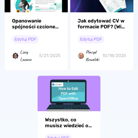
Opanowanie
Jak edytować CV w
spójności czcionek:
formacie PDF? (Win,
jak bez wysiłku
Mac, Android, iOS i
edytować pliki PDF
online)
Edytuj PDF
Edytuj PDF
z tą samą czcionką
Lizzy
Placyd
5/21/2025
10/18/2025
Lozano
Kowalski
Wszystko, co
musisz wiedzieć o
edytorze PDF Open
Office [2026]