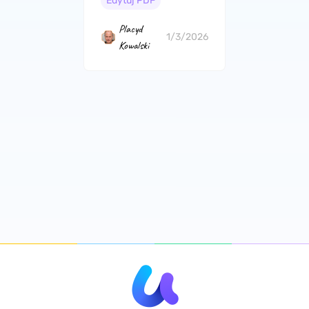
Edytuj PDF
Placyd
1/3/2026
Kowalski