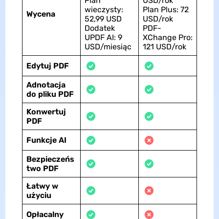
Plan
USD/rok
wieczysty:
Plan Plus: 72
Wycena
52,99 USD
USD/rok
Dodatek
PDF-
UPDF AI: 9
XChange Pro:
USD/miesiąc
121 USD/rok
Edytuj PDF
Adnotacja
do pliku PDF
Konwertuj
PDF
Funkcje AI
Bezpieczeńs
two PDF
Łatwy w
użyciu
Opłacalny