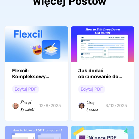
Więcej Postów
Flexcil:
Jak dodać
Kompleksowy
obramowanie do
przegląd i
pliku PDF? (3
alternatywy
sposoby)
Edytuj PDF
Edytuj PDF
Placyd
Lizzy
12/8/2025
3/12/2025
Kowalski
Lozano