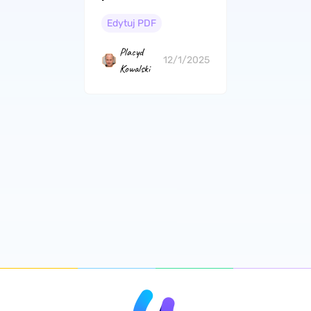
tło PDF na białe
Edytuj PDF
Placyd
12/1/2025
Kowalski