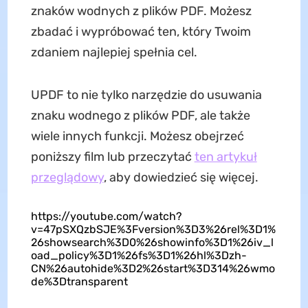
znaków wodnych z plików PDF. Możesz
zbadać i wypróbować ten, który Twoim
zdaniem najlepiej spełnia cel.
UPDF to nie tylko narzędzie do usuwania
znaku wodnego z plików PDF, ale także
wiele innych funkcji. Możesz obejrzeć
poniższy film lub przeczytać
ten artykuł
przeglądowy
, aby dowiedzieć się więcej.
https://youtube.com/watch?
v=47pSXQzbSJE%3Fversion%3D3%26rel%3D1%
26showsearch%3D0%26showinfo%3D1%26iv_l
oad_policy%3D1%26fs%3D1%26hl%3Dzh-
CN%26autohide%3D2%26start%3D314%26wmo
de%3Dtransparent