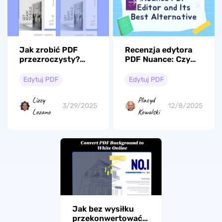
Jak zrobić PDF
Recenzja edytora
przezroczysty?
PDF Nuance: Czym
(Łatwe i szybkie)
to jest i jak używać
Edytuj PDF
Edytuj PDF
Lizzy
Placyd
3/29/2025
12/8/2025
Lozano
Kowalski
Jak bez wysiłku
przekonwertować