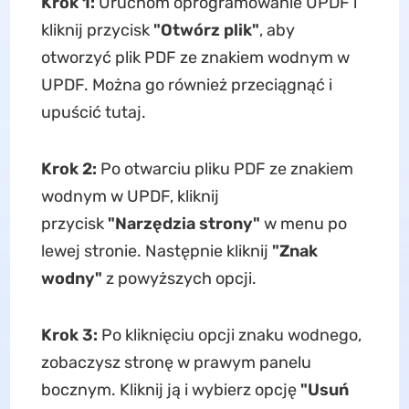
Krok 1:
Uruchom oprogramowanie UPDF i
kliknij przycisk
"Otwórz plik"
, aby
otworzyć plik PDF ze znakiem wodnym w
UPDF. Można go również przeciągnąć i
upuścić tutaj.
Krok 2:
Po otwarciu pliku PDF ze znakiem
wodnym w UPDF, kliknij
przycisk
"Narzędzia strony"
w menu po
lewej stronie. Następnie kliknij
"Znak
wodny"
z powyższych opcji.
Krok 3:
Po kliknięciu opcji znaku wodnego,
zobaczysz stronę w prawym panelu
bocznym. Kliknij ją i wybierz opcję
"Usuń