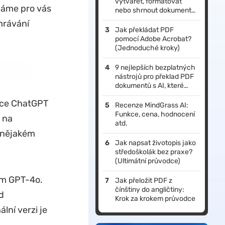
vytvářet, formátovat
máme pro vás
nebo shrnout dokument
Word?
hrávání
Jak překládat PDF
pomocí Adobe Acrobat?
(Jednoduché kroky)
9 nejlepších bezplatných
nástrojů pro překlad PDF
dokumentů s AI, které
potřebujete v roce 2026
ace ChatGPT
Recenze MindGrass AI:
Funkce, cena, hodnocení
 na
atd.
v nějakém
Jak napsat životopis jako
středoškolák bez praxe?
(Ultimátní průvodce)
ím GPT-4o.
Jak přeložit PDF z
čínštiny do angličtiny:
d
Krok za krokem průvodce
ní verzi je