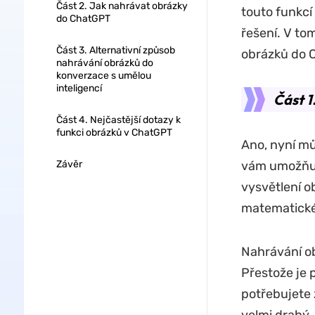
Část 2. Jak nahrávat obrázky
touto funkcí
do ChatGPT
řešení. V t
Část 3. Alternativní způsob
obrázků do C
nahrávání obrázků do
konverzace s umělou
inteligencí
Část 
Část 4. Nejčastější dotazy k
funkci obrázků v ChatGPT
Ano, nyní mů
Závěr
vám umožňuje
vysvětlení o
matematickém
Nahrávání ob
Přestože je 
potřebujete 