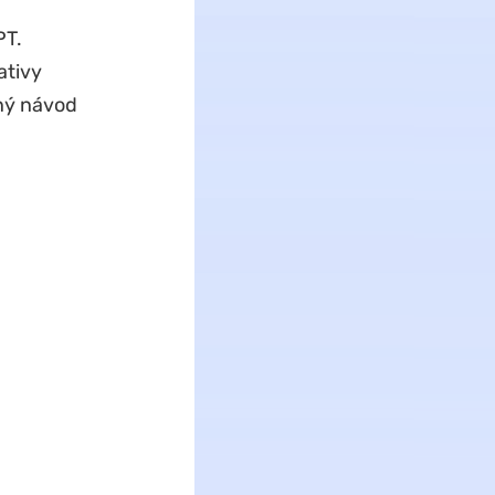
PT.
ativy
ný návod