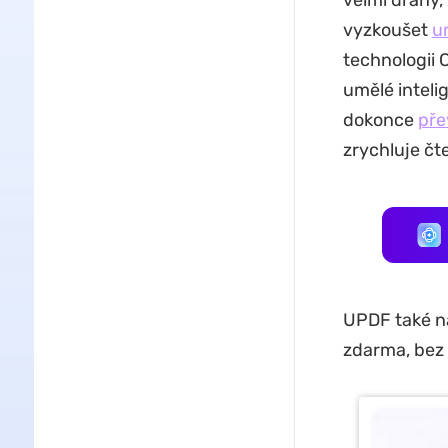
velmi drahý,
vyzkoušet
u
technologii 
umělé inteli
dokonce
pře
zrychluje čt
UPDF také na
zdarma, bez 