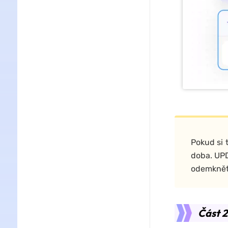
Pokud si 
doba. UPD
odemknět
Část 