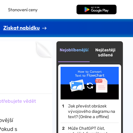
Stanovení ceny
Bezplatné stažení
Získat nabídku
Nejoblíbenější
Nejčastěji
sdílené
otřebujete vědět
Jak převést obrázek
vývojového diagramu na
text? (Online a offline)
vější
Pokud s
Může ChatGPT číst,