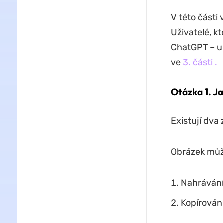
V této části
Uživatelé, k
ChatGPT – u
ve
3. části .
Otázka 1. J
Existují dva
Obrázek můž
Nahrávání
Kopírován