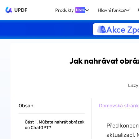
UPDF
Produkty
Hlavní funkce
Nové
Akce Zpá
Jak nahrávat obráz
Lizz
Obsah
Domovská stránk
Část 1. Můžete nahrát obrázek
Před koncem 
do ChatGPT?
aktualizací.