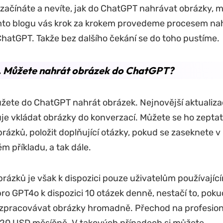
 začínáte a nevíte, jak do ChatGPT nahrávat obrázky, 
omto blogu vás krok za krokem provedeme procesem na
hatGPT. Takže bez dalšího čekání se do toho pustíme.
1. Můžete nahrát obrázek do ChatGPT?
žete do ChatGPT nahrát obrázek. Nejnovější aktualiz
 vkládat obrázky do konverzací. Můžete se ho zeptat
brázků, položit doplňující otázky, pokud se zaseknete 
 příkladu, a tak dále.
rázků je však k dispozici pouze uživatelům používajíc
pro GPT4o k dispozici 10 otázek denně, nestačí to, poku
zpracovávat obrázky hromadně. Přechod na profesionál