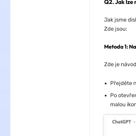
Q2. Jak lze
Jak jsme dis
Zde jsou:
Metoda 1: Na
Zde je návod
Přejděte 
Po otevřen
malou ikon