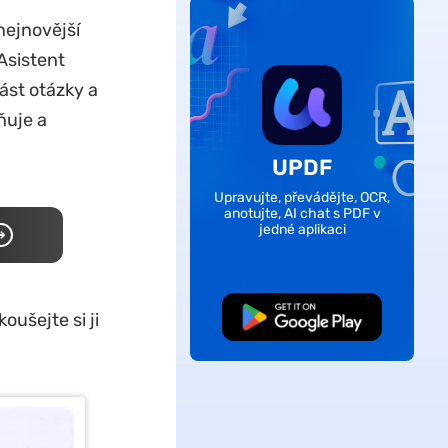
 nejnovější
Asistent
ást otázky a
ňuje a
UPDF
Upravujte, převádějte, OCR,
anotujte, AI chat s PDF v
jedné aplikaci
oušejte si ji
Bezplatné stažení