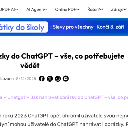
UPDF AI
AI Agenti
Online PDF
Řešení
Zdroje
tky do školy
: Slevy pro všechny · Končí 8. září
ky do ChatGPT – vše, co potřebujete
vědět
y Lozano
8/12/2025
a
»
Chatgpt
» Jak nahrávat obrázky do ChatGPT – vše, co p
roku 2023 ChatGPT opět ohromil uživatele svou nejno
 Nyní mohou uživatelé do ChatGPT nahrávat i obrázky. 