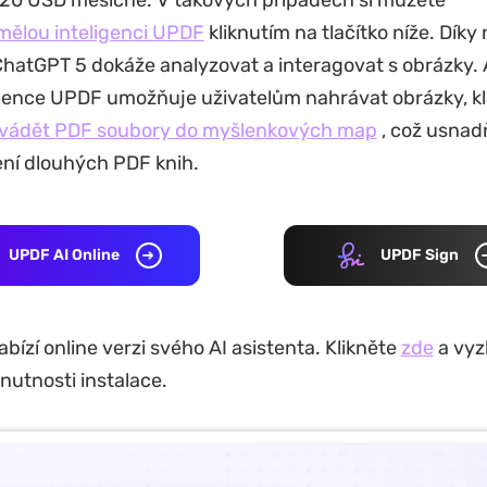
 20 USD měsíčně. V takových případech si můžete
mělou inteligenci UPDF
kliknutím na tlačítko níže. Díky
ChatGPT 5 dokáže analyzovat a interagovat s obrázky. 
gence UPDF umožňuje uživatelům nahrávat obrázky, kl
vádět PDF soubory do myšlenkových map
, což usnad
ení dlouhých PDF knih.
UPDF AI Online
UPDF Sign
bízí online verzi svého AI asistenta. Klikněte
zde
a vyzk
nutnosti instalace.