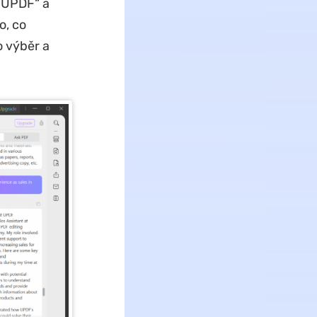
v UPDF“ a
o, co
o výběr a