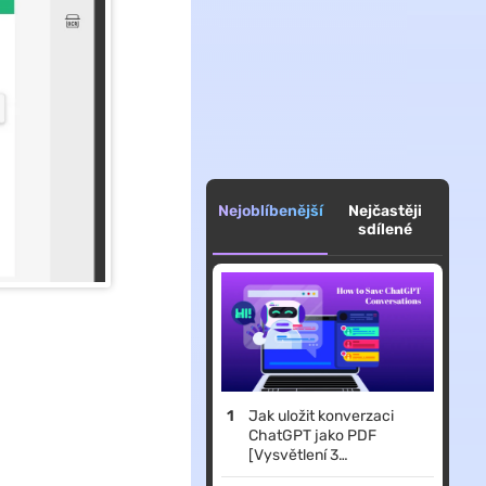
Nejoblíbenější
Nejčastěji
sdílené
Jak uložit konverzaci
ChatGPT jako PDF
[Vysvětlení 3
jednoduchých metod]