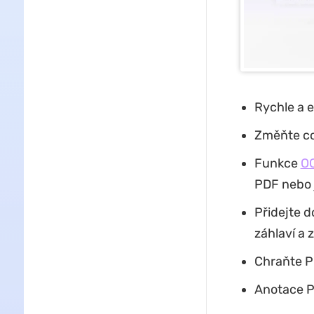
Rychle a e
Změňte co
Funkce
O
PDF nebo j
Přidejte 
záhlaví a z
Chraňte P
Anotace P