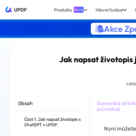
UPDF
Produkty
Hlavní funkce
Nové
Akce Zpá
Jak napsat životopis 
Lizz
Obsah
Domovská stránk
průvodce)
Část 1. Jak napsat životopis s
ChatGPT v UPDF
Nyní můžete 