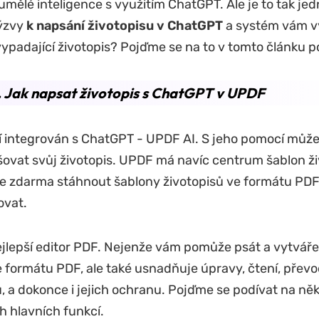
umělé inteligence s využitím ChatGPT. Ale je to tak je
výzvy
k napsání životopisu v ChatGPT
a systém vám v
vypadající životopis? Pojďme se na to v tomto článku p
. Jak napsat životopis s ChatGPT v UPDF
í integrován s ChatGPT - UPDF AI. S jeho pomocí můž
šovat svůj životopis. UPDF má navíc centrum šablon ži
e zdarma stáhnout šablony životopisů ve formátu PDF 
vat.
ejlepší editor PDF. Nejenže vám pomůže psát a vytvář
e formátu PDF, ale také usnadňuje úpravy, čtení, převo
 a dokonce i jejich ochranu. Pojďme se podívat na něk
h hlavních funkcí.