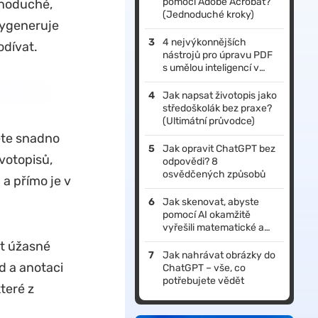
pomocí Adobe Acrobat?
dnoduché,
(Jednoduché kroky)
ygeneruje
4 nejvýkonnějších
odívat.
nástrojů pro úpravu PDF
s umělou inteligencí v
roce 2026 (online i
offline)
Jak napsat životopis jako
středoškolák bez praxe?
(Ultimátní průvodce)
ete snadno
Jak opravit ChatGPT bez
votopisů,
odpovědi? 8
osvědčených způsobů
a přímo je v
Jak skenovat, abyste
pomocí AI okamžitě
vyřešili matematické a
další úlohy
et úžasné
Jak nahrávat obrázky do
d a anotaci
ChatGPT – vše, co
potřebujete vědět
teré z