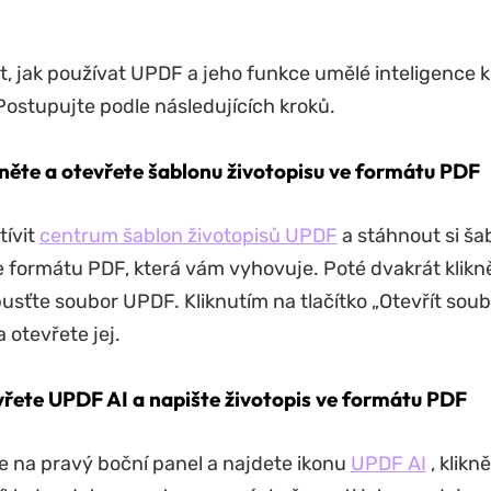
, jak používat UPDF a jeho funkce umělé inteligence 
Postupujte podle následujících kroků.
hněte a otevřete šablonu životopisu ve formátu PDF
tívit
centrum šablon životopisů UPDF
a stáhnout si ša
e formátu PDF, která vám vyhovuje. Poté dvakrát klikn
pusťte soubor UPDF. Kliknutím na tlačítko „Otevřít sou
 otevřete jej.
vřete UPDF AI a napište životopis ve formátu PDF
e na pravý boční panel a najdete ikonu
UPDF AI
, klikně