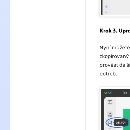
Krok 3. Upr
Nyní můžete 
zkopírovaný 
provést dalš
potřeb.