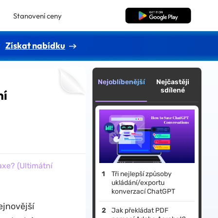
Stanovení ceny
Bezplatné stažení
Získat nabídku
Nejoblíbenější
Nejčastěji
sdílené
ní
axe? (Ultimátní
Tři nejlepší způsoby
ukládání/exportu
konverzací ChatGPT
ejnovější
Jak překládat PDF