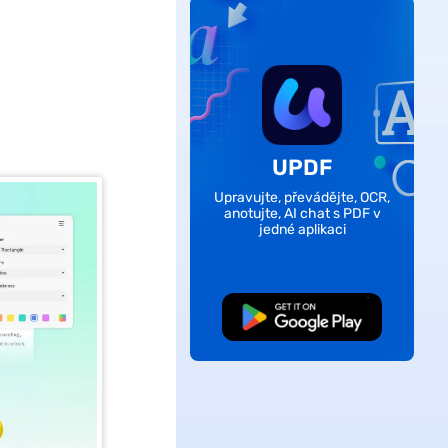
UPDF
Upravujte, převádějte, OCR,
anotujte, AI chat s PDF v
jedné aplikaci
Bezplatné stažení