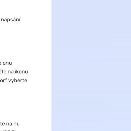
k napsání
blonu
ěte na ikonu
bor“ vyberte
te na ni.