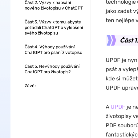
technologie 
Část 2. Výzvy k napsání
nového životopisu v ChatGPT
jako zadat 
ten nejlépe 
Část 3. Výzvy k tomu, abyste
požádali ChatGPT o vylepšení
svého životopisu
Část 1
Část 4. Výhody používání
ChatGPT pro psaní životopisů
UPDF je nyn
Část 5. Nevýhody používání
psát a vylep
ChatGPT pro životopis?
kde si můžet
Závěr
UPDF upravo
A
UPDF
je n
životopisy v
PDF souborů,
fantastickýc