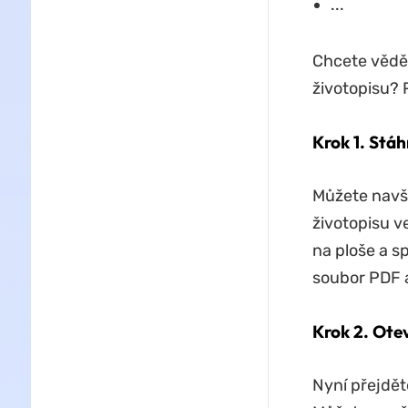
...
Chcete vědět
životopisu? 
Krok 1. Stá
Můžete navš
životopisu v
na ploše a s
soubor PDF a
Krok 2. Ote
Nyní přejdět