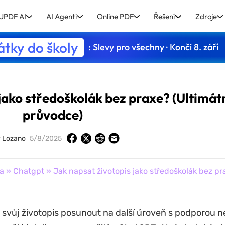
UPDF AI
AI Agenti
Online PDF
Řešení
Zdroje
tky do školy
: Slevy pro všechny · Končí 8. září
jako středoškolák bez praxe? (Ultimát
průvodce)
y Lozano
5/8/2025
a
»
Chatgpt
» Jak napsat životopis jako středoškolák bez pr
svůj životopis posunout na další úroveň s podporou n