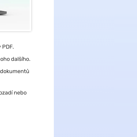
v PDF.
oho dalšího.
h dokumentů
ozadí nebo