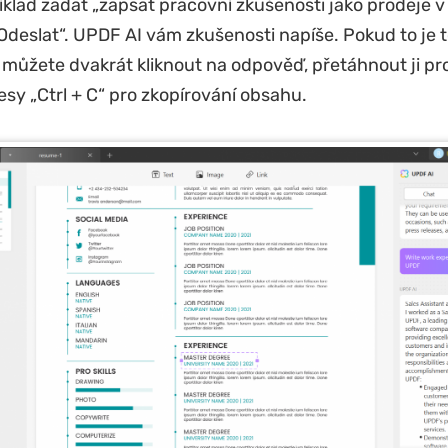
klad zadat „zapsat pracovní zkušenosti jako prodeje 
„Odeslat“. UPDF AI vám zkušenosti napíše. Pokud to je t
 můžete dvakrát kliknout na odpověď, přetáhnout ji pr
esy „Ctrl + C“ pro zkopírování obsahu.