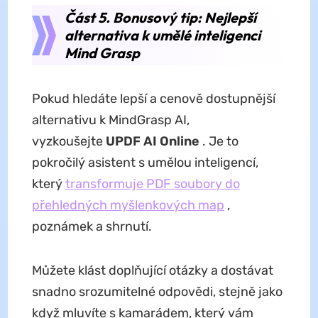
Část 5. Bonusový tip: Nejlepší
alternativa k umělé inteligenci
Mind Grasp
Pokud hledáte lepší a cenově dostupnější
alternativu k MindGrasp AI,
vyzkoušejte
UPDF AI Online
. Je to
pokročilý asistent s umělou inteligencí,
který
transformuje PDF soubory do
přehledných myšlenkových map
,
poznámek a shrnutí.
Můžete klást doplňující otázky a dostávat
snadno srozumitelné odpovědi, stejně jako
když mluvíte s kamarádem, který vám