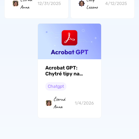
12/31/2025
4/12/2025
Anna
Lozano
Acrobat GPT:
Chytré tipy na
analýzu PDF a
rychlejší workflow
Chatgpt
dokumentů pro rok
2026
Čserná
1/4/2026
Anna