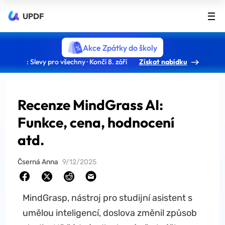
UPDF
Akce Zpátky do školy
: Slevy pro všechny · Končí 8. září
Získat nabídku
Recenze MindGrass AI:
Funkce, cena, hodnocení
atd.
Čserná Anna
9/12/2025
MindGrasp, nástroj pro studijní asistent s
umělou inteligencí, doslova změnil způsob