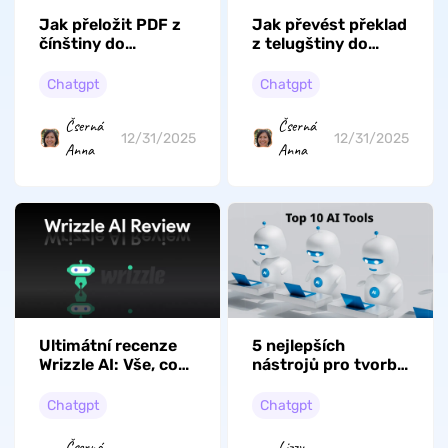
Jak přeložit PDF z
Jak převést překlad
čínštiny do
z telugštiny do
angličtiny: Krok za
angličtiny v PDF?
krokem průvodce
(Krok za krokem)
Chatgpt
Chatgpt
Čserná
Čserná
12/31/2025
12/31/2025
Anna
Anna
Ultimátní recenze
5 nejlepších
Wrizzle AI: Vše, co
nástrojů pro tvorbu
potřebujete vědět
PDF s umělou
inteligencí pro
Chatgpt
Chatgpt
zvýšení vaší
produktivity
Čserná
Lizzy