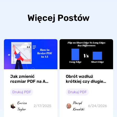
Więcej Postów
Jak zmienić
Obrót wzdłuż
rozmiar PDF na A4?
krótkiej czy długiej
Kompleksowy
krawędzi: Jak
przewodnik krok po
wybrać?
Drukuj PDF
Drukuj PDF
kroku
Enrica
Placyd
2/17/2025
6/24/2026
Taylor
Kowalski