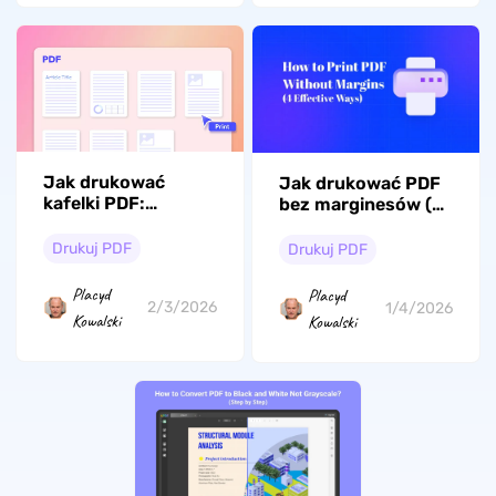
Jak drukować
Jak drukować PDF
kafelki PDF:
bez marginesów (4
praktyczny
skuteczne
przewodnik po
sposoby)
Drukuj PDF
Drukuj PDF
druku w rozmiarze
plakatu
Placyd
Placyd
2/3/2026
1/4/2026
Kowalski
Kowalski