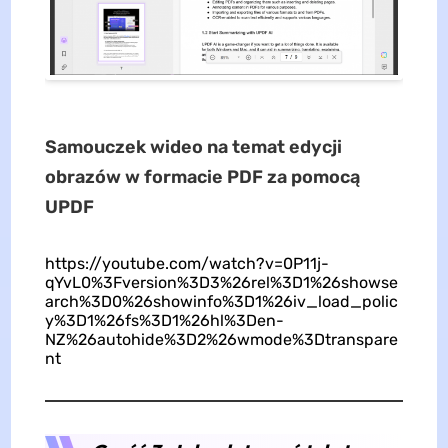
Samouczek wideo na temat edycji
obrazów w formacie PDF za pomocą
UPDF
https://youtube.com/watch?v=0P11j-
qYvL0%3Fversion%3D3%26rel%3D1%26showse
arch%3D0%26showinfo%3D1%26iv_load_polic
y%3D1%26fs%3D1%26hl%3Den-
NZ%26autohide%3D2%26wmode%3Dtranspare
nt