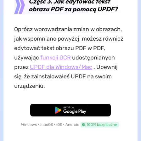
Część 3. Jak edytować tekst
obrazu PDF za pomocą UPDF?
Oprócz wprowadzania zmian w obrazach,
jak wspomniano powyżej, możesz również
edytować tekst obrazu PDF w PDF,
używając
funkcji OCR
udostępnianych
przez
UPDF dla Windows/Mac
. Upewnij
się, że zainstalowałeś UPDF na swoim
urządzeniu.
Pobierz za darmo
Windows • macOS • iOS • Android
100% bezpieczne