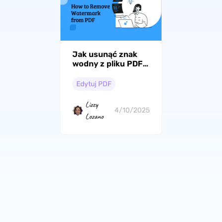
Jak usunąć znak
wodny z pliku PDF?
(5 sprawdzonych
sposobów)
Edytuj PDF
Lizzy
4/10/2025
Lozano