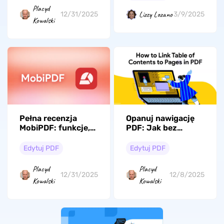
Placyd
Lizzy Lozano
12/31/2025
3/9/2025
Kowalski
Pełna recenzja
Opanuj nawigację
MobiPDF: funkcje,
PDF: Jak bez
wydajność i ceny
wysiłku łączyć spis
treści ze stronami
Edytuj PDF
Edytuj PDF
w PDF
Placyd
Placyd
12/31/2025
12/8/2025
Kowalski
Kowalski