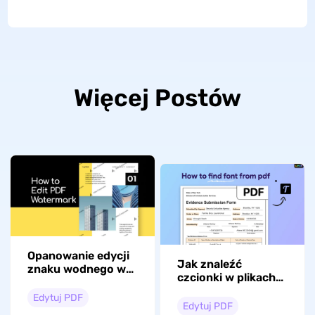
Więcej Postów
Opanowanie edycji
Jak znaleźć
znaku wodnego w
czcionki w plikach
PDF: kompleksowy
PDF? (100% za
przewodnik
Edytuj PDF
darmo)
Edytuj PDF