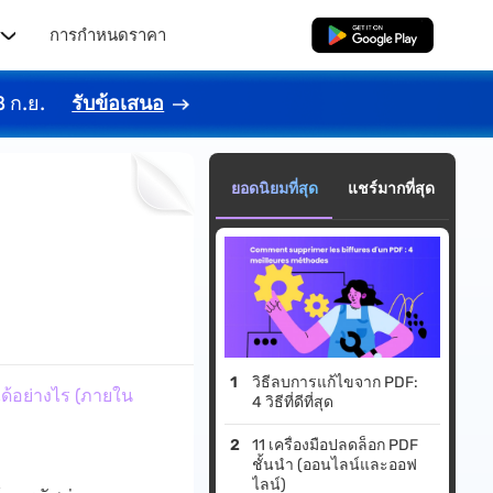
ร
การกำหนดราคา
ดาวน์โหลดฟรี
8 ก.ย.
รับข้อเสนอ
ยอดนิยมที่สุด
แชร์มากที่สุด
วิธีลบการแก้ไขจาก PDF:
ด้อย่างไร (ภายใน
4 วิธีที่ดีที่สุด
11 เครื่องมือปลดล็อก PDF
ชั้นนำ (ออนไลน์และออฟ
ไลน์)