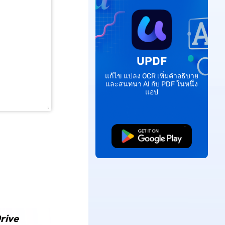
UPDF
แก้ไข แปลง OCR เพิ่มคำอธิบาย
และสนทนา AI กับ PDF ในหนึ่ง
แอป
ดาวน์โหลดฟรี
Drive