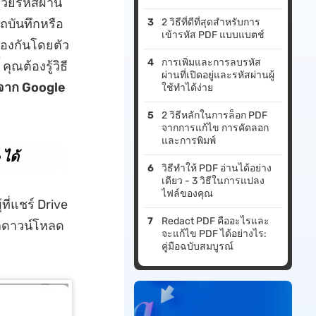
้วยรหัสผ่าน
ถบันทึกหรือ
2 วิธีที่ดีที่สุดสำหรับการ
เข้ารหัส PDF แบบแบตช์
้องกันโดยตัว
การเพิ่มและการลบรหัส
ุณต้องรู้วิธี
ผ่านที่เปิดอยู่และรหัสผ่านผู้
นจาก Google
ใช้ทําได้ง่าย
2 วิธีหลักในการล็อก PDF
จากการแก้ไข การคัดลอก
และการพิมพ์
ได้
วิธีทำให้ PDF อ่านได้อย่าง
เดียว - 3 วิธีในการแปลง
ไฟล์ของคุณ
ี่แชร์ Drive
Redact PDF คืออะไรและ
รถดาวน์โหลด
จะแก้ไข PDF ได้อย่างไร:
คู่มือฉบับสมบูรณ์