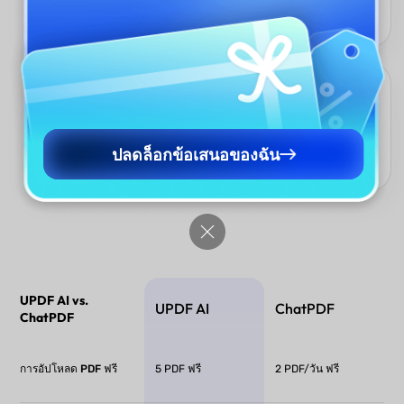
ภาษาที่ส่งออกได้อย่างอิสระ ทำให้มั่นใจได้ถึงผลลัพธ์ที่แม่นยำและรับรู้
บริบท ตามภาษาที่คุณต้องการ
พื้นที่ทำงาน AI PDF แบบครบวงจร
UPDF AI ทำงานภายในแพลตฟอร์ม UPDF ช่วยให้คุณแก้ไข อธิบาย
เซ็น และจัดการ PDF โดยไม่ต้องสลับแอป ทุกอย่างเกิดขึ้นในพื้นที่
ปลดล็อกข้อเสนอของฉัน
ทำงานเดียวที่ราบรื่นและมีประสิทธิภาพ ไม่จำเป็นต้องคัดลอกและวาง
UPDF AI vs.
UPDF AI
ChatPDF
ChatPDF
การอัปโหลด PDF ฟรี
5 PDF ฟรี
2 PDF/วัน ฟรี