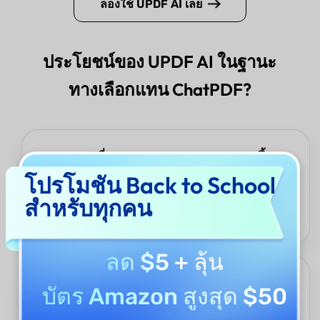
ลองใช้ UPDF AI เลย
ประโยชน์ของ UPDF AI ในฐานะ
ทางเลือกแทน ChatPDF?
การแชท AI ที่ชาญฉลาดและหลากหลายมากขึ้น
โปรโมชัน Back to School
UPDF AI ช่วยให้คุณแชทกับ PDF แปลเอกสารทั้งฉบับทันที แปลง
เนื้อหาเป็นแผนผังความคิด และจัดการ PDF ได้อย่างครอบคลุมยิ่งขึ้น
สำหรับทุกคน
ทำให้เป็นทางเลือกที่ทรงพลังสำหรับการศึกษา การทำงาน และงาน
ประจำวัน
ลด $5
+ ลุ้น
การรองรับหลายภาษาที่ยืดหยุ่น
บัตร Amazon สูงสุด $50
UPDF AI สามารถประมวลผล PDF ในหลายภาษา และช่วยให้คุณปรับ