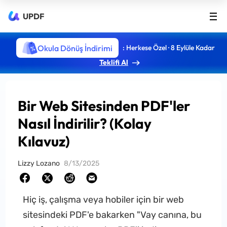
UPDF
Okula Dönüş İndirimi
: Herkese Özel · 8 Eylüle Kadar
Teklifi Al
Bir Web Sitesinden PDF'ler
Nasıl İndirilir? (Kolay
Kılavuz)
Lizzy Lozano
8/13/2025
Hiç iş, çalışma veya hobiler için bir web
sitesindeki PDF'e bakarken "Vay canına, bu