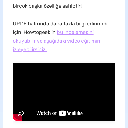
birçok başka özelliğe sahiptir!
UPDF hakkında daha fazla bilgi edinmek
için Howtogeek'in
bu incelemesini
okuyabilir ve aşağıdaki video eğitimini
izleyebilirsiniz.