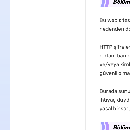
Bölüm
Bu web sites
nedenden dol
HTTP şifrele
reklam banner
ve/veya kimli
güvenli olma
Burada sunula
ihtiyaç duyduk
yasal bir sor
Bölüm