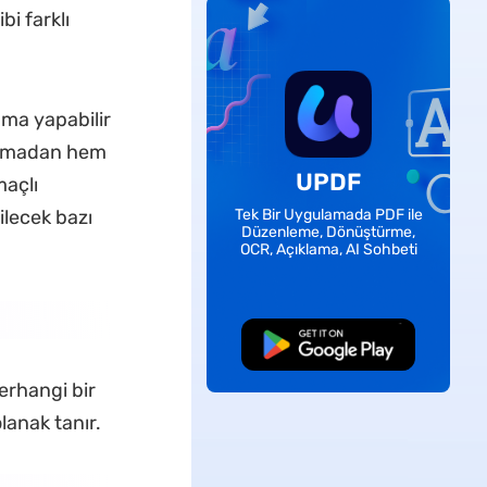
i farklı
ma yapabilir
 olmadan hem
UPDF
açlı
ilecek bazı
Tek Bir Uygulamada PDF ile
Düzenleme, Dönüştürme,
OCR, Açıklama, AI Sohbeti
Ücretsiz İndirme
erhangi bir
anak tanır.