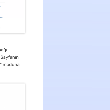
şağı
. Sayfanın
" moduna