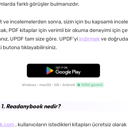
rmlarda farklı görüşler bulmanızdır.
t ve incelemelerden sonra, sizin için bu kapsamlı incel
ak, PDF kitaplar için verimli bir okuma deneyimi için çe
anız, UPDF tam size göre. UPDF'yi
indirmek
ve doğruda
i butona tıklayabilirsiniz.
Ücretsiz İndirme
Windows • macOS • iOS • Android
%100 güvenli
 1. Readanybook nedir?
k.com
, kullanıcıların istedikleri kitapları ücretsiz olara