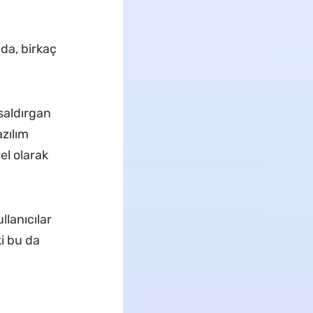
da, birkaç
saldırgan
azılım
el olarak
llanıcılar
ki bu da