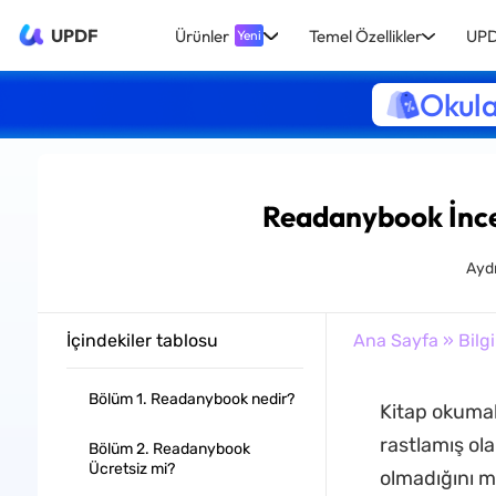
UPDF
Ürünler
Temel Özellikler
UPD
Yeni
Okula
Readanybook İnc
Aydı
İçindekiler tablosu
Ana Sayfa
»
Bilgi
Bölüm 1. Readanybook nedir?
Kitap okumak
rastlamış ola
Bölüm 2. Readanybook
Ücretsiz mi?
olmadığını m