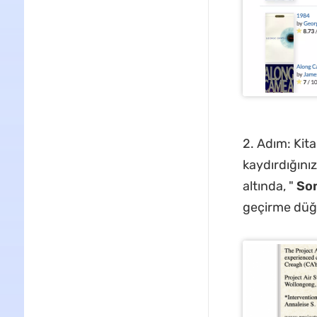
2. Adım: Kita
kaydırdığını
altında, "
Son
geçirme düğm