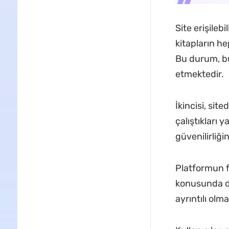
Site erişileb
kitapların he
Bu durum, bu
etmektedir.
İkincisi, sit
çalıştıkları 
güvenilirliğin
Platformun fa
konusunda da
ayrıntılı olm