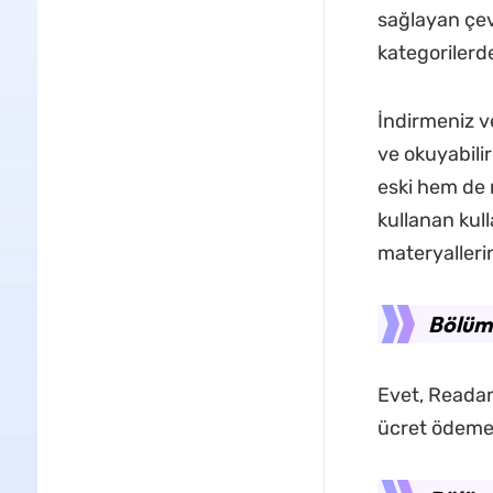
sağlayan çevr
kategorilerde
İndirmeniz 
ve okuyabili
eski hem de 
kullanan kull
materyallerin
Bölüm 
Evet, Readan
ücret ödemed