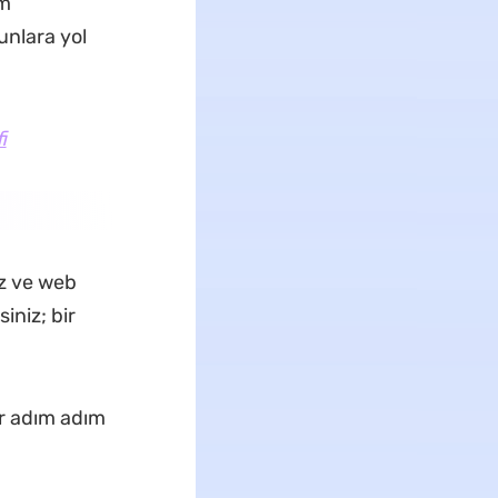
im
unlara yol
i
ız ve web
iniz; bir
ir adım adım