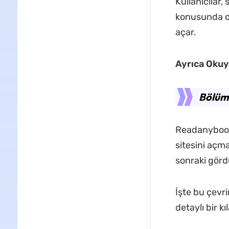
Kullanıcılar,
konusunda dik
açar.
Ayrıca Oku
Bölüm 
Readanybook'
sitesini açma
sonraki görd
İşte bu çevri
detaylı bir kı