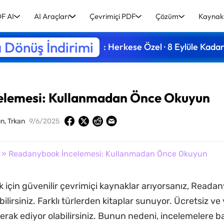
F AI
AI Araçları
Çevrimiçi PDF
Çözüm
Kaynak
 Dönüş İndirimi
: Herkese Özel · 8 Eylüle Kada
elemesi: Kullanmadan Önce Okuyun
n, Trkan
9/6/2025
» Readanybook İncelemesi: Kullanmadan Önce Okuyun
 için güvenilir çevrimiçi kaynaklar arıyorsanız, Reada
bilirsiniz. Farklı türlerden kitaplar sunuyor. Ücretsiz ve
erak ediyor olabilirsiniz. Bunun nedeni, incelemelere b