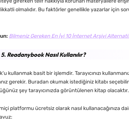
 siteye girerken telif hakkıyla korunan materyallere eriş
katli olmalıdır. Bu faktörler genellikle yazarlar için sor
yun:
Bilmeniz Gereken En İyi 10 İnternet Arşivi Alternatif
5. Readanybook Nasıl Kullanılır?
u kullanmak basit bir işlemdir. Tarayıcınızı kullanman
nız gerekir. Buradan okumak istediğiniz kitabı seçebilirs
üğünüz şey tarayıcınızda görüntülenen kitap olacaktır.
miçi platformu ücretsiz olarak nasıl kullanacağınıza da
lavuz: