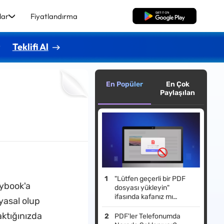
lar
Fiyatlandırma
Ücretsiz İndirme
r
Teklifi Al
En Popüler
En Çok
Paylaşılan
"Lütfen geçerli bir PDF
nybook'a
dosyası yükleyin"
ifasında kafanız mı
 yasal olup
karıştı? Ne Anlama
aktığınızda
Geliyor ve Nasıl Düzeltilir
PDF'ler Telefonumda