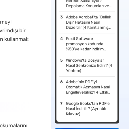
Nerede Saklanıyor?
Depolama Konumları ve
Düzenleme Seçenekleri
Adobe Acrobat'ta "Bellek
emeyi
Dışı" Hatasını Nasıl
Düzeltilir (4 Kanıtlanmış
vrimdışı bir
Çözüm + Daha İyi
Alternatifler)
n kullanmak
Foxit Software
promosyon kodunda
%50'ye kadar indirim
sunan ilk 10 web sitesi
Windows'ta Dosyalar
Nasıl Senkronize Edilir? (4
Yöntem)
Adobe'nin PDF'yi
Otomatik Açmasını Nasıl
Engelleyebiliriz? 4 Etkili
Yöntem
Google Books'tan PDF'e
Nasıl İndirilir? (Ayrıntılı
Kılavuz)
k okumalarını