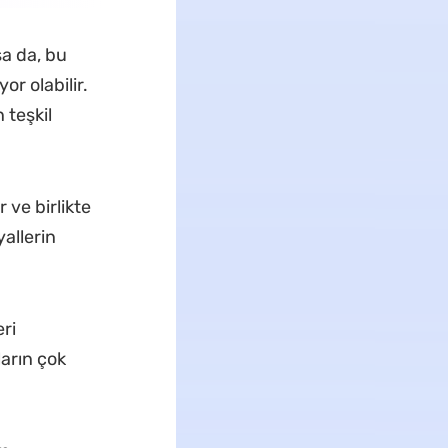
sa da, bu
or olabilir.
 teşkil
 ve birlikte
yallerin
ri
arın çok