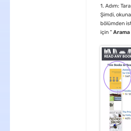
1. Adım: Tar
Şimdi, okunab
bölümden ist
için "
Arama 