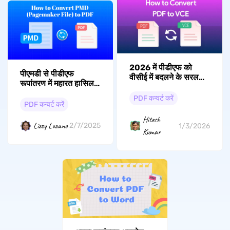
2026 में पीडीएफ को
पीएमडी से पीडीएफ
वीसीई में बदलने के सरल
रूपांतरण में महारत हासिल
तरीके
करना: आपके वर्कफ़्लो को
PDF कन्वर्ट करें
सरल बनाने के लिए एक
PDF कन्वर्ट करें
व्यापक गाइड
Hitesh
Lizzy Lozano
2/7/2025
1/3/2026
Kumar