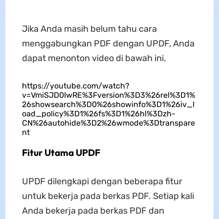
Jika Anda masih belum tahu cara
menggabungkan PDF dengan UPDF, Anda
dapat menonton video di bawah ini.
https://youtube.com/watch?
v=VmiSJD0IwRE%3Fversion%3D3%26rel%3D1%
26showsearch%3D0%26showinfo%3D1%26iv_l
oad_policy%3D1%26fs%3D1%26hl%3Dzh-
CN%26autohide%3D2%26wmode%3Dtranspare
nt
Fitur Utama UPDF
UPDF dilengkapi dengan beberapa fitur
untuk bekerja pada berkas PDF. Setiap kali
Anda bekerja pada berkas PDF dan