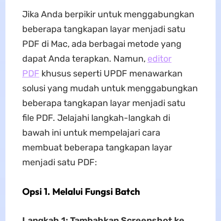
Jika Anda berpikir untuk menggabungkan
beberapa tangkapan layar menjadi satu
PDF di Mac, ada berbagai metode yang
dapat Anda terapkan. Namun,
editor
PDF
khusus seperti UPDF menawarkan
solusi yang mudah untuk menggabungkan
beberapa tangkapan layar menjadi satu
file PDF. Jelajahi langkah-langkah di
bawah ini untuk mempelajari cara
membuat beberapa tangkapan layar
menjadi satu PDF:
Opsi 1. Melalui Fungsi Batch
Langkah 1: Tambahkan Screenshot ke