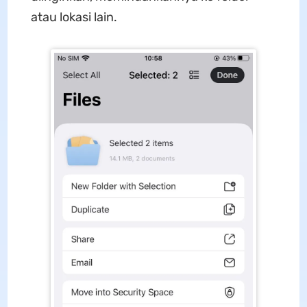
atau lokasi lain.