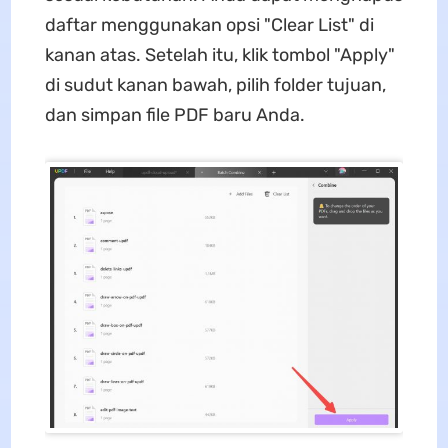
daftar menggunakan opsi "Clear List" di
kanan atas. Setelah itu, klik tombol "Apply"
di sudut kanan bawah, pilih folder tujuan,
dan simpan file PDF baru Anda.