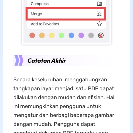
Catatan Akhir
Secara keseluruhan, menggabungkan
tangkapan layar menjadi satu PDF dapat
dilakukan dengan mudah dan efisien. Hal
ini memungkinkan pengguna untuk
mengatur dan berbagi beberapa gambar
dengan mudah. ​​Pengguna dapat