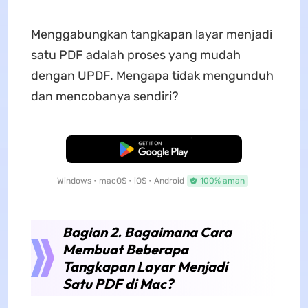
Menggabungkan tangkapan layar menjadi
satu PDF adalah proses yang mudah
dengan UPDF. Mengapa tidak mengunduh
dan mencobanya sendiri?
Unduh Gratis
Windows • macOS • iOS • Android
100% aman
Bagian 2. Bagaimana Cara
Membuat Beberapa
Tangkapan Layar Menjadi
Satu PDF di Mac?