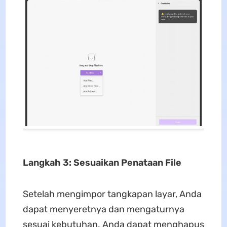
Langkah 3: Sesuaikan Penataan File
Setelah mengimpor tangkapan layar, Anda
dapat menyeretnya dan mengaturnya
sesuai kebutuhan. Anda dapat menghapus