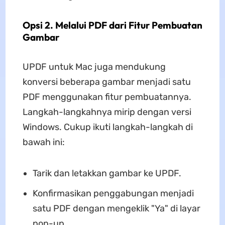
Opsi 2. Melalui PDF dari Fitur Pembuatan
Gambar
UPDF untuk Mac juga mendukung
konversi beberapa gambar menjadi satu
PDF menggunakan fitur pembuatannya.
Langkah-langkahnya mirip dengan versi
Windows. Cukup ikuti langkah-langkah di
bawah ini:
Tarik dan letakkan gambar ke UPDF.
Konfirmasikan penggabungan menjadi
satu PDF dengan mengeklik "Ya" di layar
pop-up.