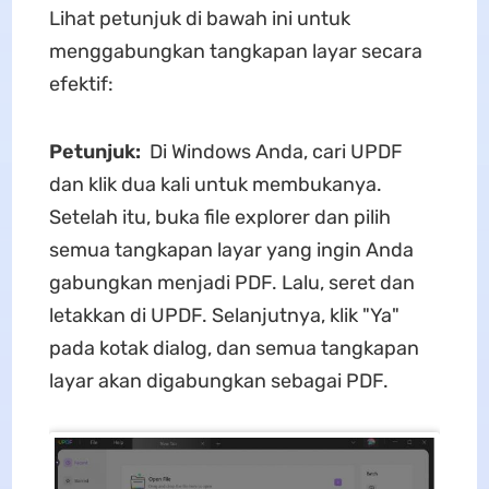
Lihat petunjuk di bawah ini untuk
menggabungkan tangkapan layar secara
efektif:
Petunjuk:
Di Windows Anda, cari UPDF
dan klik dua kali untuk membukanya.
Setelah itu, buka file explorer dan pilih
semua tangkapan layar yang ingin Anda
gabungkan menjadi PDF. Lalu, seret dan
letakkan di UPDF. Selanjutnya, klik "Ya"
pada kotak dialog, dan semua tangkapan
layar akan digabungkan sebagai PDF.