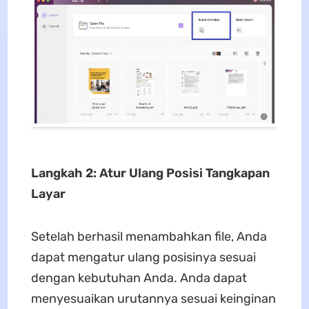
Langkah 2: Atur Ulang Posisi Tangkapan
Layar
Setelah berhasil menambahkan file, Anda
dapat mengatur ulang posisinya sesuai
dengan kebutuhan Anda. Anda dapat
menyesuaikan urutannya sesuai keinginan