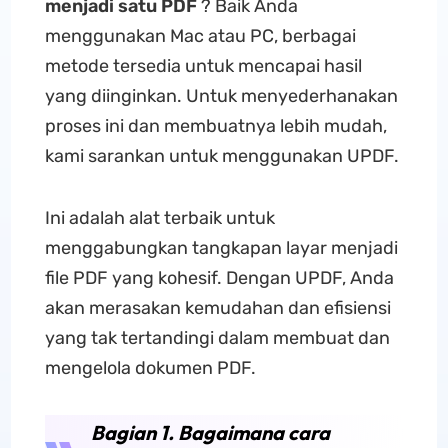
menjadi satu PDF
? Baik Anda
menggunakan Mac atau PC, berbagai
metode tersedia untuk mencapai hasil
yang diinginkan. Untuk menyederhanakan
proses ini dan membuatnya lebih mudah,
kami sarankan untuk menggunakan UPDF.
Ini adalah alat terbaik untuk
menggabungkan tangkapan layar menjadi
file PDF yang kohesif. Dengan UPDF, Anda
akan merasakan kemudahan dan efisiensi
yang tak tertandingi dalam membuat dan
mengelola dokumen PDF.
Bagian 1. Bagaimana cara