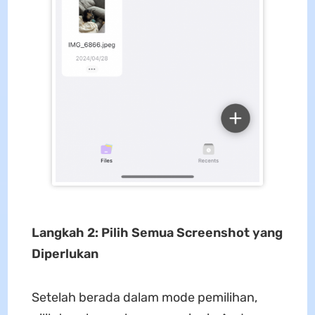
Langkah 2: Pilih Semua Screenshot yang
Diperlukan
Setelah berada dalam mode pemilihan,