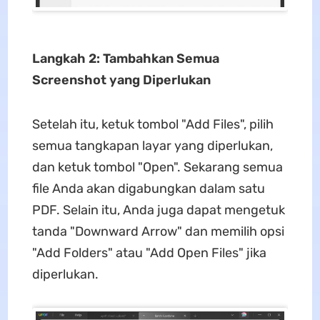
Langkah 2: Tambahkan Semua
Screenshot yang Diperlukan
Setelah itu, ketuk tombol "Add Files", pilih
semua tangkapan layar yang diperlukan,
dan ketuk tombol "Open". Sekarang semua
file Anda akan digabungkan dalam satu
PDF. Selain itu, Anda juga dapat mengetuk
tanda "Downward Arrow" dan memilih opsi
"Add Folders" atau "Add Open Files" jika
diperlukan.