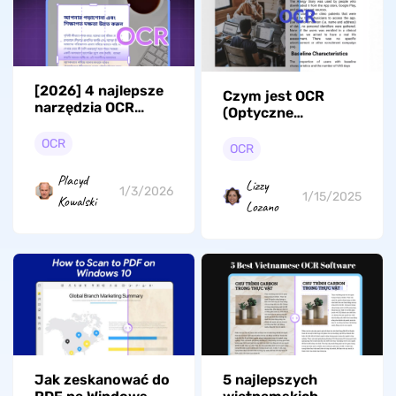
[2026] 4 najlepsze
Czym jest OCR
narzędzia OCR
(Optyczne
Bangla do
Rozpoznawanie
wyodrębniania
OCR
Znaków): Wszystko,
OCR
tekstu
co musisz
WIEDZIEĆ
Placyd
Lizzy
1/3/2026
1/15/2025
Kowalski
Lozano
Jak zeskanować do
5 najlepszych