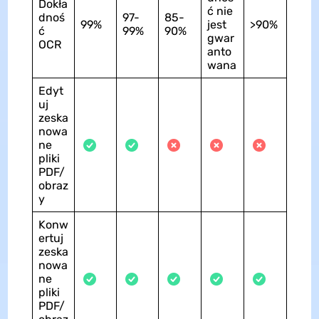
Dokła
ć nie
dnoś
97-
85-
99%
jest
>90%
ć
99%
90%
gwar
OCR
anto
wana
Edyt
uj
zeska
nowa
ne
pliki
PDF/
obraz
y
Konw
ertuj
zeska
nowa
ne
pliki
PDF/