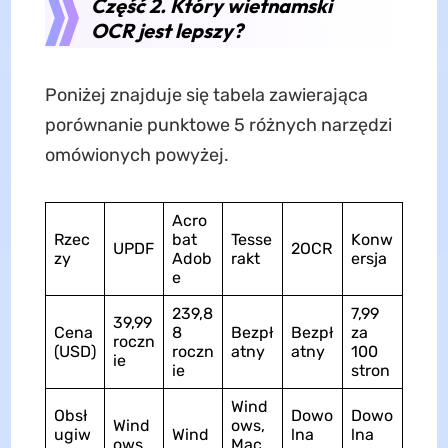
Część 2. Który wietnamski
OCR jest lepszy?
Poniżej znajduje się tabela zawierająca
porównanie punktowe 5 różnych narzędzi
omówionych powyżej.
Acro
Rzec
bat
Tesse
Konw
UPDF
2OCR
zy
Adob
rakt
ersja
e
239,8
7,99
39,99
Cena
8
Bezpł
Bezpł
za
roczn
(USD)
roczn
atny
atny
100
ie
ie
stron
Wind
Obsł
Dowo
Dowo
Wind
ows,
ugiw
Wind
lna
lna
ows,
Mac,