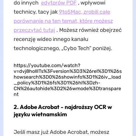
do innych
edytorów PDF
, wpływowi
technicy, tacy jak
9to5Mac, zrobili całe
porównanie na ten temat, które możesz
przeczytać tutaj
. Możesz również obejrzeć
recenzję wideo innego kanału
technologicznego, „Cybo Tech” poniżej.
https://youtube.com/watch?
v=dvj8hoIIlTs%3Fversion%3D3%26rel%3D1%26s
howsearch%3D0%26showinfo%3D1%26iv_load
_policy%3D1%26fs%3D1%26hl%3Dzh-
CN%26autohide%3D2%26wmode%3Dtranspare
nt
2. Adobe Acrobat - najdroższy OCR w
języku wietnamskim
Jeśli masz już Adobe Acrobat, możesz