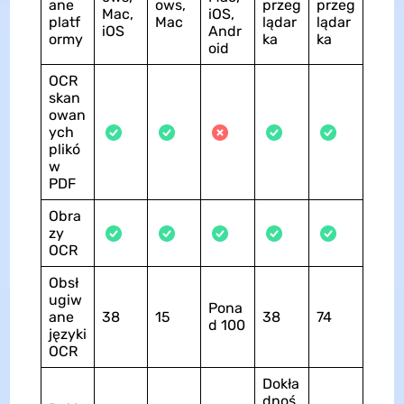
ane
ows,
przeg
przeg
Mac,
iOS,
platf
Mac
lądar
lądar
iOS
Andr
ormy
ka
ka
oid
OCR
skan
owan
ych
plikó
w
PDF
Obra
zy
OCR
Obsł
ugiw
Pona
ane
38
15
38
74
d 100
języki
OCR
Dokła
dnoś