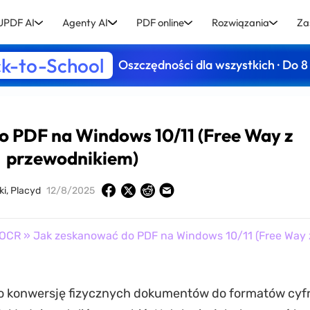
UPDF AI
Agenty AI
PDF online
Rozwiązania
Za
k-to-School
Oszczędności dla wszystkich · Do 8
o PDF na Windows 10/11 (Free Way z
przewodnikiem)
ki, Placyd
12/8/2025
OCR
» Jak zeskanować do PDF na Windows 10/11 (Free Way 
i o konwersję fizycznych dokumentów do formatów cyf