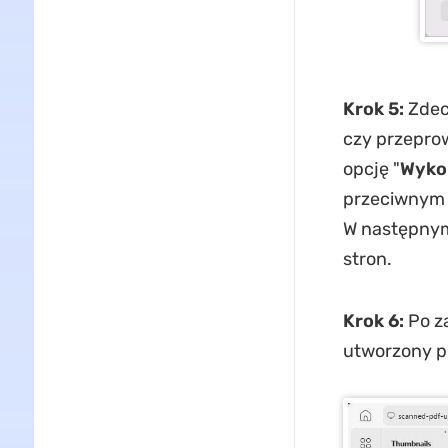
Krok 5:
Zdecy
czy przepro
opcję "
Wyko
przeciwnym r
W następnym
stron.
Krok 6:
Po z
utworzony pl