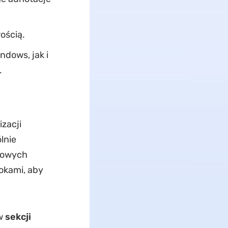
wością.
dows, jak i
.
zacji
lnie
rowych
okami, aby
w
sekcji