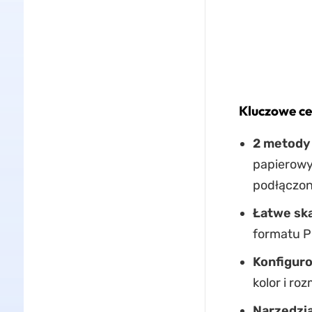
Kluczowe c
2 metody
papierowy
podłączon
Łatwe sk
formatu P
Konfiguro
kolor i r
Narzędzia