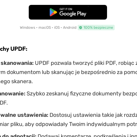
Pobierz za darmo
Windows • macOS • iOS • Android
100% bezpieczne
echy UPDF:
 skanowania:
UPDF pozwala tworzyć pliki PDF, robiąc 
m dokumentom lub skanując je bezpośrednio za pom
ego skanera.
anowanie:
Szybko zeskanuj fizyczne dokumenty bezpo
DF.
walne ustawienia:
Dostosuj ustawienia takie jak rozdz
ozmiar pliku, aby odpowiadały Twoim indywidualnym po
 do adnotacji:
Dodawaj komentarze, podkreślenia i in