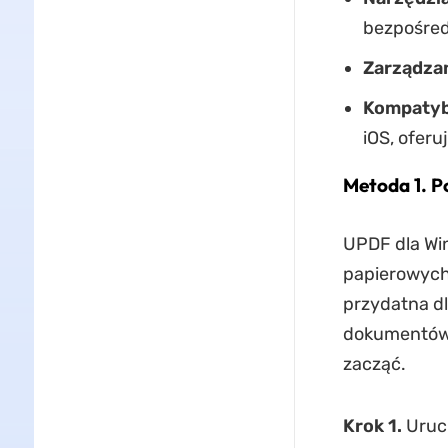
bezpośred
Zarządzan
Kompatyb
iOS, ofer
Metoda 1. P
UPDF dla Win
papierowych
przydatna d
dokumentów 
zacząć.
Krok 1.
Uruc