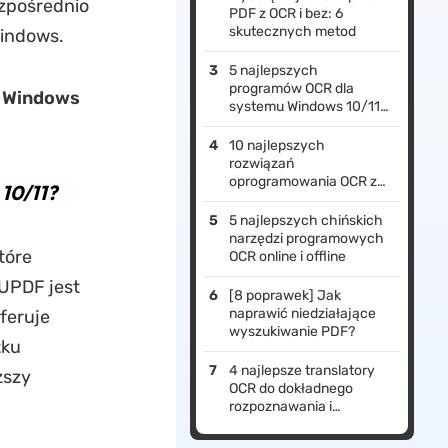
ezpośrednio
PDF z OCR i bez: 6
skutecznych metod
Windows.
5 najlepszych
programów OCR dla
 Windows
systemu Windows 10/11
(w tym narzędzia AI)
10 najlepszych
rozwiązań
oprogramowania OCR z
10/11?
AI do wyodrębniania
tekstu
5 najlepszych chińskich
narzędzi programowych
tóre
OCR online i offline
UPDF jest
[8 poprawek] Jak
naprawić niedziałające
feruje
wyszukiwanie PDF?
tku
4 najlepsze translatory
ższy
OCR do dokładnego
rozpoznawania i
tłumaczenia tekstu