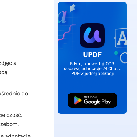
UPDF
zdjęcia
Edytuj, konwertuj, OCR,
dodawaj adnotacje, AI Chat z
ocą
PDF w jednej aplikacji
średnio do
Pobierz za darmo
ielczość,
trzebom.
ne adnotacje