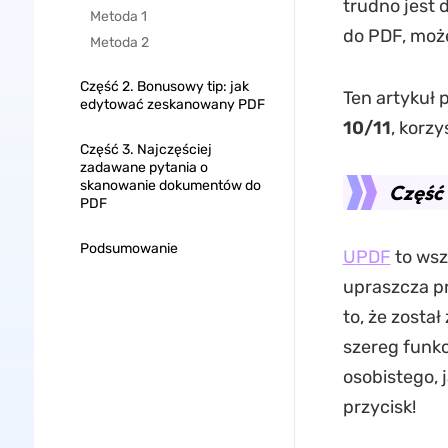
trudno jest 
Metoda 1
do PDF, moż
Metoda 2
Część 2. Bonusowy tip: jak
Ten artykuł 
edytować zeskanowany PDF
10
/11
, korzy
Część 3. Najczęściej
zadawane pytania o
skanowanie dokumentów do
Część
PDF
Podsumowanie
U
PDF
to wsz
upraszcza p
to, że zosta
szereg funkc
osobistego, 
przycisk!