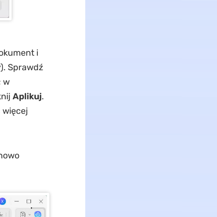
okument i
). Sprawdź
; w
knij
Aplikuj
.
 więcej
 nowo