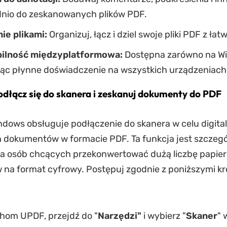
nio do zeskanowanych plików PDF.
ie plikami:
Organizuj, łącz i dziel swoje pliki PDF z łat
ilność międzyplatformowa:
Dostępna zarówno na Win
ując płynne doświadczenie na wszystkich urządzeniach
odłącz się do skanera i zeskanuj dokumenty do PDF
dows obsługuje podłączenie do skanera w celu digitali
 dokumentów w formacie PDF. Ta funkcja jest szczegó
la osób chcących przekonwertować dużą liczbę papie
na format cyfrowy. Postępuj zgodnie z poniższymi kr
hom UPDF, przejdź do "
Narzędzi"
i wybierz "
Skaner
" 