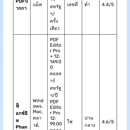
PDFป
แม็ค
เลขที่
ต่ำ
4.4/5
สหรัฐ
ากกา
ฯ/
ครั้ง
เดียว
PDF
Edito
r Pro
+ 12:
149.0
0
ดอลล
าร์
สหรัฐ
ฯ/ปี
Wind
PDF
ฟ็
ows,
Edito
Mac,
r Pro
อกซ์อิ
คลา
ปาน
12:
ท
ใช่
4.6/5
99.00
วด์,
กลาง
Phan