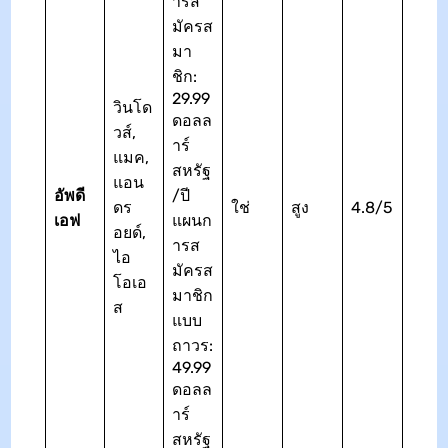
ารส
มัครส
มา
ชิก:
29.99
วินโด
ดอลล
วส์,
าร์
แมค,
สหรัฐ
แอน
อัพดี
/ปี
ดร
ใช่
สูง
4.8/5
เอฟ
แผนก
อยด์,
ารส
ไอ
มัครส
โอเอ
มาชิก
ส
แบบ
ถาวร:
49.99
ดอลล
าร์
สหรัฐ