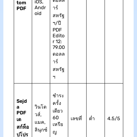
ดอลล
iOS,
tom
Andr
าร์
PDF
oid
สหรัฐ
ฯ/ปี
PDF
Edito
r 12:
79.00
ดอลล
าร์
สหรัฐ
ฯ
ชำระ
Sejd
ครั้ง
a
วินโด
เดียว
PDF
วส์,
60
เลขที่
ต่ำ
4.5/5
เด
แมค,
เหรีย
สก์ท็อ
ลินุกซ์
ญ
ปโปร