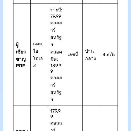
รายปี:
79.99
ดอลล
าร์
สหรัฐ
แมค,
ผู้
ฯ
ไอ
ปาน
เชี่ยว
ตลอด
เลขที่
4.6/5
โอเอ
กลาง
ชาญ
ชีพ:
PDF
ส
139.9
9
ดอลล
าร์
สหรัฐ
ฯ
179.9
9
ดอลล
าร์