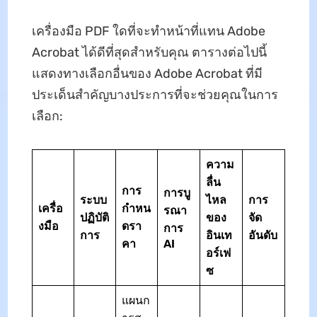
เครื่องมือ PDF ใดที่จะทำหน้าที่แทน Adobe
Acrobat ได้ดีที่สุดสำหรับคุณ ตารางต่อไปนี้
แสดงทางเลือกอื่นของ Adobe Acrobat ที่มี
ประเด็นสำคัญบางประการที่จะช่วยคุณในการ
เลือก:
ความ
ลื่น
การ
การบู
ระบบ
ไหล
การ
เครื่อ
กำหน
รณา
ปฏิบัติ
ของ
จัด
งมือ
ดรา
การ
การ
อินเท
อันดับ
คา
AI
อร์เฟ
ซ
แผนก