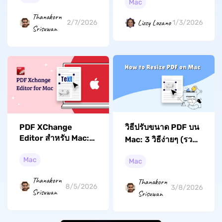
Mac
2026 (รองรับ macOS
Tahoe)
Thanakorn
Lizzy Lozano
2/7/2026
1/3/2026
Srisuwan
วิธีปรับขนาด PDF บน
PDF XChange
Editor สำหรับ Mac:
Mac: 3 วิธีง่ายๆ (รวม
Tahoe)
โปรแกรมแก้ไขไฟล์
Mac
Mac
PDF ทางเลือกที่มี
ประสิทธิภาพ และคู่มือ
Thanakorn
Thanakorn
8/5/2026
การใช้งาน
3/8/2026
Srisuwan
Srisuwan