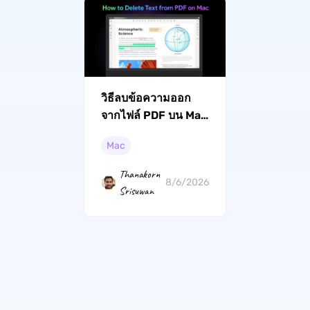
วิธีลบข้อความออก
จากไฟล์ PDF บน Mac
อย่างรวดเร็ว? (คู่มือ
Mac
ฉบับเต็ม)
Thanakorn
8/6/2026
Srisuwan