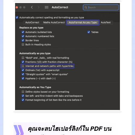
คุณจะลบไฮเปอร์ลิงก์ใน PDF บน