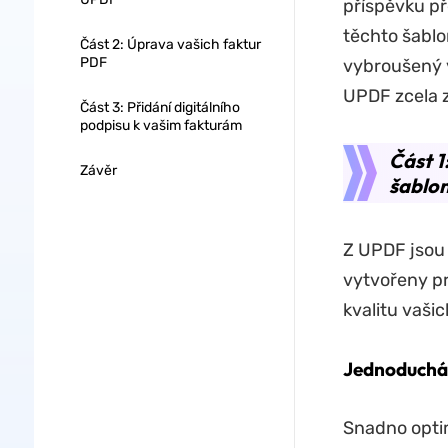
příspěvku př
těchto šablo
Část 2: Úprava vašich faktur
PDF
vybroušený v
UPDF zcela 
Část 3: Přidání digitálního
podpisu k vašim fakturám
Část 1
Závěr
šablo
Z UPDF jsou 
vytvořeny pr
kvalitu vašic
Jednoduchá 
Snadno optim