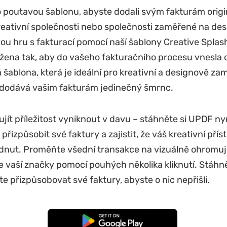
o poutavou šablonu, abyste dodali svým fakturám origin
kreativní společnosti nebo společnosti zaměřené na des
ou hru s fakturací pomocí naší šablony Creative Splas
ržena tak, aby do vašeho fakturačního procesu vnesla or
šablona, ​​která je ideální pro kreativní a designově z
 dodává vašim fakturám jedinečný šmrnc.
ujít příležitost vyniknout v davu – stáhněte si UPDF ny
přizpůsobit své faktury a zajistit, že váš kreativní př
dnut. Proměňte všední transakce na vizuálně ohromují
 vaší značky pomocí pouhých několika kliknutí. Stáhn
e přizpůsobovat své faktury, abyste o nic nepřišli.
Bezplatné stažení