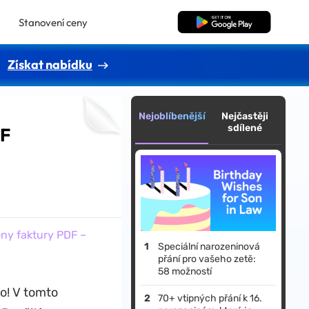
Stanovení ceny
Bezplatné stažení
Získat nabídku
Nejoblíbenější
Nejčastěji
sdílené
DF
ony faktury PDF –
Speciální narozeninová
přání pro vašeho zetě:
58 možností
to! V tomto
70+ vtipných přání k 16.