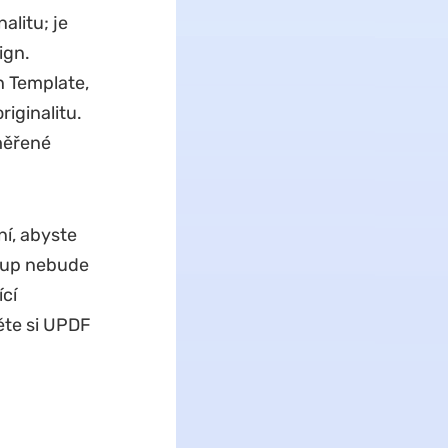
alitu; je
ign.
h Template,
iginalitu.
aměřené
ní, abyste
ístup nebude
cí
ěte si UPDF