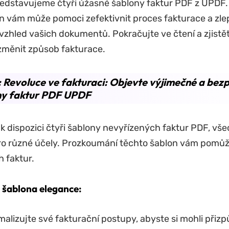
edstavujeme čtyři úžasné šablony faktur PDF z UPDF. 
n vám může pomoci zefektivnit proces fakturace a zle
zhled vašich dokumentů. Pokračujte ve čtení a zjistět
změnit způsob fakturace.
: Revoluce ve fakturaci: Objevte výjimečné a bez
ny faktur PDF UPDF
k dispozici čtyři šablony nevyřízených faktur PDF, vš
o různé účely. Prozkoumání těchto šablon vám pomůže
h faktur.
šablona elegance:
alizujte své fakturační postupy, abyste si mohli přizp