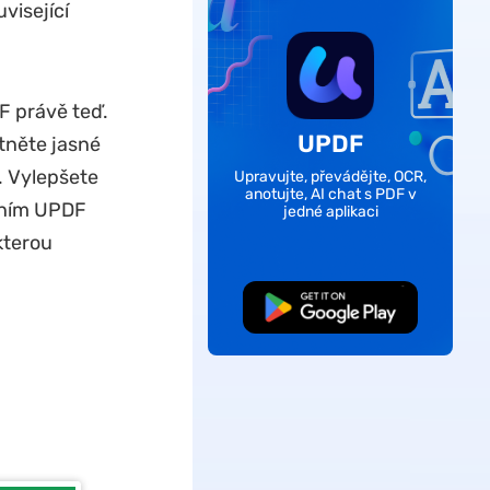
visející
F právě teď.
UPDF
tněte jasné
. Vylepšete
Upravujte, převádějte, OCR,
anotujte, AI chat s PDF v
káním UPDF
jedné aplikaci
kterou
Bezplatné stažení