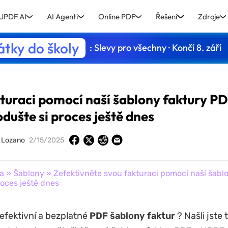
UPDF AI
AI Agenti
Online PDF
Řešení
Zdroje
tky do školy
: Slevy pro všechny · Končí 8. září
kturaci pomocí naší šablony faktury P
odušte si proces ještě dnes
y Lozano
2/15/2025
a
»
Šablony
» Zefektivněte svou fakturaci pomocí naší šabl
roces ještě dnes
efektivní a bezplatné
PDF šablony faktur
? Našli jste 