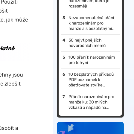
narozeninám, která je
Použití
rozesmějí
pšit
Nezapomenutelná přání
e, jak může
k narozeninám pro
manžela s bezplatnými
šablonami
30 nejvtipnějších
novoročních memů
platné
100 přání k narozeninám
pro tchyni
echny jsou
10 bezplatných příkladů
PDF poznámek k
 zlepšit
ošetřovatelství ke
stažení
Přání k narozeninám pro
manželku: 30 milých
vzkazů a nápadů na
přáníčka pro kutily
ůsobit a