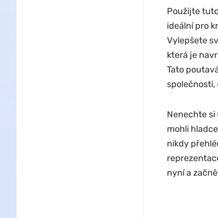
Použijte tut
ideální pro 
Vylepšete sv
která je nav
Tato poutavá 
společnosti,
Nenechte si 
mohli hladce 
nikdy přehlé
reprezentace
nyní a začnět