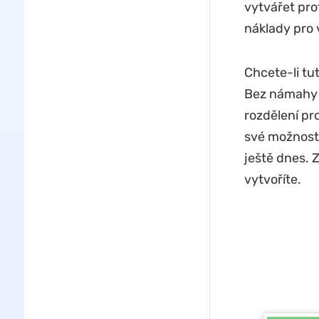
vytvářet prof
náklady pro 
Chcete-li tu
Bez námahy p
rozdělení pr
své možnosti
ještě dnes. 
vytvoříte.