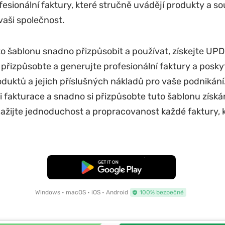
esionální faktury, které stručně uvádějí produkty a sou
vaši společnost.
to šablonu snadno přizpůsobit a používat, získejte UPD
řizpůsobte a generujte profesionální faktury a posky
oduktů a jejich příslušných nákladů pro vaše podnikání
 fakturace a snadno si přizpůsobte tuto šablonu zís
Zažijte jednoduchost a propracovanost každé faktury, 
Bezplatné stažení
Windows • macOS • iOS • Android
100% bezpečné