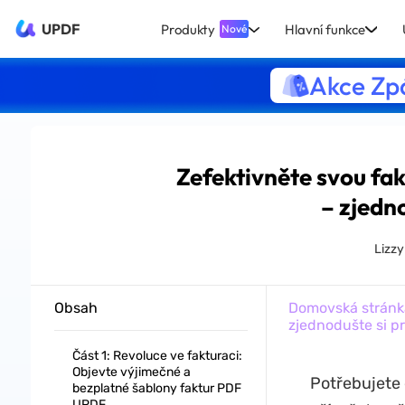
UPDF
Produkty
Hlavní funkce
Nové
Akce Zpá
Zefektivněte svou fa
– zjedn
Lizz
Obsah
Domovská stránk
zjednodušte si p
Část 1: Revoluce ve fakturaci:
Objevte výjimečné a
Potřebujete 
bezplatné šablony faktur PDF
UPDF