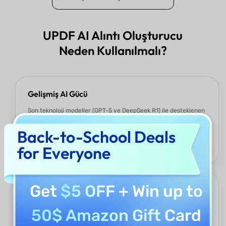
UPDF AI Alıntı Oluşturucu
Neden Kullanılmalı?
Gelişmiş AI Gücü
Son teknoloji modeller (GPT-5 ve DeepSeek R1) ile desteklenen
UPDF AI Alıntı Oluşturucu, basit metin üretiminin ötesine
geçer. İlham verici, derin ve mantıklı içerikler oluşturmak için
Back-to-School Deals
bağlamı anlar. Her üretim, yüksek etki sağlayan kaliteli bir
for Everyone
yaratıcı patlamadır.
Get
$5 OFF
+ Win up to
Hassas Duygusal Özelleştirme
UPDF AI Alıntı Oluşturucu, bireylerin veya grupların duygusal
50$ Amazon Gift Card
ifade ihtiyaçlarını karşılar. Benzersiz, özgün özdeyişler
oluşturmak için kapsamlı ton özelleştirmeyi destekler. Bu