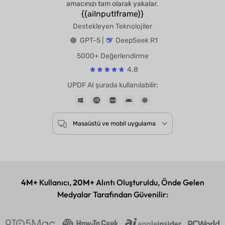
amacınızı tam olarak yakalar.
{{aiInputIframe}}
Destekleyen Teknolojiler
GPT-5 |
DeepSeek R1
5000+ Değerlendirme
4.8
UPDF AI şurada kullanılabilir:
Masaüstü ve mobil uygulama
4M+
Kullanıcı,
20M+
Alıntı Oluşturuldu, Önde Gelen
Medyalar Tarafından Güvenilir: