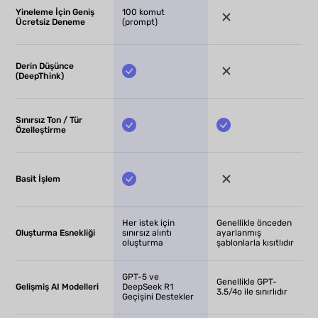
Yineleme İçin Geniş
100 komut
Ücretsiz Deneme
(prompt)
Derin Düşünce
(DeepThink)
Sınırsız Ton / Tür
Özelleştirme
Basit İşlem
Her istek için
Genellikle önceden
Oluşturma Esnekliği
sınırsız alıntı
ayarlanmış
oluşturma
şablonlarla kısıtlıdır
GPT-5 ve
Genellikle GPT-
Gelişmiş AI Modelleri
DeepSeek R1
3.5/4o ile sınırlıdır
Geçişini Destekler