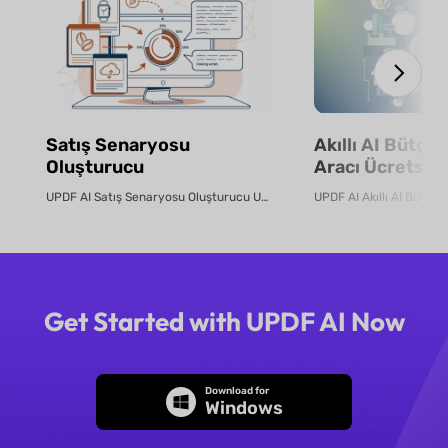
Satış Senaryosu
Akıllı AI Bütçe
Oluşturucu
Aracı Ücretsiz 
UPDF AI Satış Senaryosu Oluşturucu UPDF AI, ürün PDF'lerini veya aç...
Get Started with UPDF AI Now
Download for
Windows