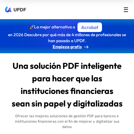
UPDF
La mejor alternativa a
Acrobat
en 2026 Descubre por qué más de 4 millones de profesionales se
han pasado a UPDF.
Empieza gratis
Una solución PDF inteligente
para hacer que las
instituciones financieras
sean sin papel y digitalizadas
Ofrecer las mejores soluciones de gestión PDF para bancos e
instituciones financieras con el fin de mejorar y digitalizar sus
datos