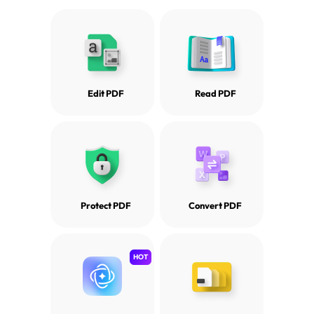
Edit PDF
Read PDF
Protect PDF
Convert PDF
HOT