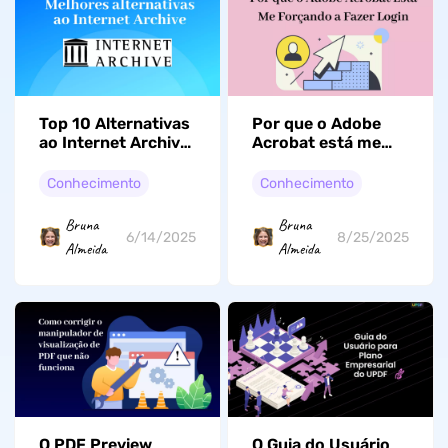
Top 10 Alternativas
Por que o Adobe
ao Internet Archive
Acrobat está me
que Você Precisa
forçando a fazer
Conhecer
login? Corrigido
Conhecimento
Conhecimento
com estes métodos
Bruna
Bruna
6/14/2025
8/25/2025
Almeida
Almeida
O PDF Preview
O Guia do Usuário