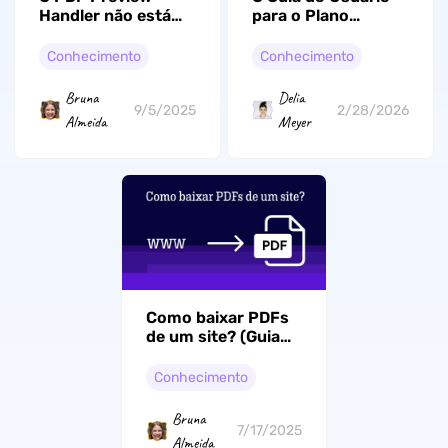
Handler não está
para o Plano
funcionando?
Empresarial UPDF
Resolvido com 10
Conhecimento
Conhecimento
maneiras
comprovadas
Bruna
Delia
9/5/2025
2/28/2026
Almeida
Meyer
Como baixar PDFs
de um site? (Guia
fácil)
Conhecimento
Bruna
7/17/2025
Almeida