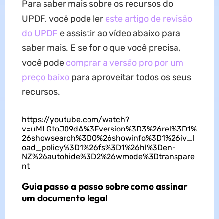
Para saber mais sobre os recursos do
UPDF, você pode ler
este artigo de revisão
do UPDF
e assistir ao vídeo abaixo para
saber mais. E se for o que você precisa,
você pode
comprar a versão pro por um
preço baixo
para aproveitar todos os seus
recursos.
https://youtube.com/watch?
v=uMLGtoJ09dA%3Fversion%3D3%26rel%3D1%
26showsearch%3D0%26showinfo%3D1%26iv_l
oad_policy%3D1%26fs%3D1%26hl%3Den-
NZ%26autohide%3D2%26wmode%3Dtranspare
nt
Guia passo a passo sobre como assinar
um documento legal