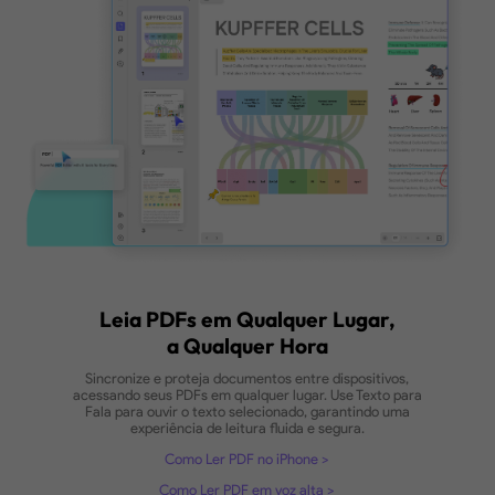
Navegação Eficiente em PDF
Com marcadores avançados, navegação rápida en
páginas e uma poderosa busca que destaca o cont
relevante, a navegação em documentos grandes 
complexos torna-se simples e eficiente.
Como encontrar sinônimos com o UPDF
Renderização ultrarrápida
Abra arquivos enormes e renderize PDFs
de 10.000 páginas instantaneamente.
Novo!
Marcadores inteligentes
Gerados automaticamente com resumos
para facilitar a navegação
Novo!
Pesquisa Semântica com IA
Localize as informações certas
rapidamente com compreensão baseada