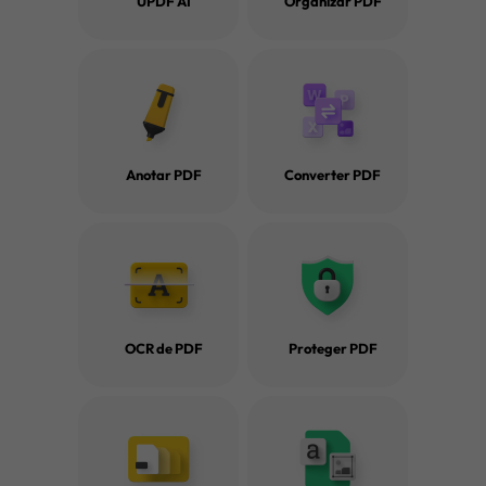
UPDF AI
Organizar PDF
Anotar PDF
Converter PDF
Como Abrir PDF em 6 Maneiras
Seu Manual Abrang
Como Ler em PDF
OCR de PDF
Proteger PDF