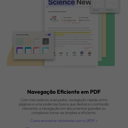
Como ativar o Modo Escuro no PDF
Modo de Proteção Ocular
Minimize a luz azul para sessões de
leitura prolongadas
Modo Escuro
Reduza a fadiga ocular em ambientes
com pouca luz
Fundos Coloridos
Personalize seu ambiente de leitura com
cores suaves
Janela de Leitura Maior
Maximize sua visão para uma leitura sem
distrações
Compre Agora