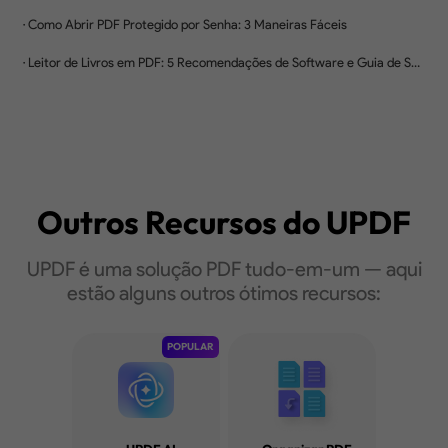
Outros Recursos do
UPDF
UPDF é uma solução PDF tudo-em-um — aqui
estão alguns outros ótimos recursos:
Dicas e Truques para Le
POPULAR
Arquivos PDF
Explore Mais