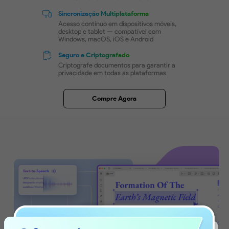
em IA
Novo!
UPDF Copilot
Assistente de IA que orienta você a
encontrar as ferramentas certas mais
rapidamente
Baixar Grátis