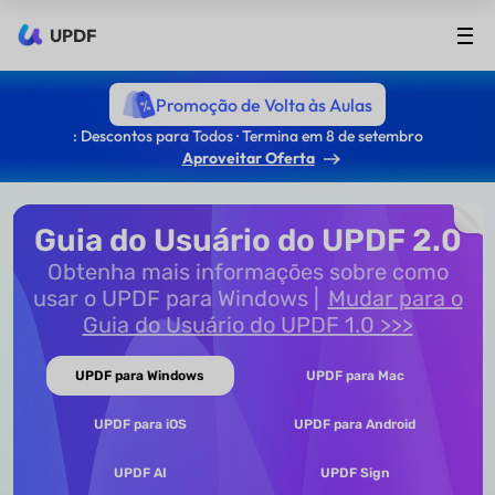
UPDF
Promoção de Volta às Aulas
: Descontos para Todos · Termina em 8 de setembro
Aproveitar Oferta
Guia do Usuário do UPDF 2.0
Obtenha mais informações sobre como
usar o UPDF para Windows
Mudar para o
Guia do Usuário do UPDF 1.0 >>>
UPDF para Windows
UPDF para Mac
UPDF para iOS
UPDF para Android
UPDF AI
UPDF Sign