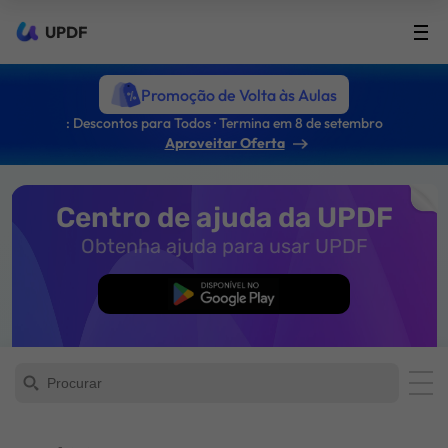
UPDF
Promoção de Volta às Aulas
: Descontos para Todos · Termina em 8 de setembro
Aproveitar Oferta
Centro de ajuda da UPDF
Obtenha ajuda para usar UPDF
Baixar Grátis