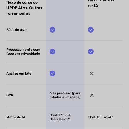
fluxo de caixa do
de IA
UPDF AI vs. Outras
ferramentas
Fácil de usar
Processamento com
foco em privacidade
Análise em lote
Alta precisão (para
OCR
tabelas e imagens)
ChatGPT-5 &
Motor de IA
ChatGPT-4o/4.1
DeepSeek R1