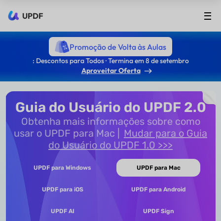
UPDF
Promoção de Volta às Aulas
: Descontos para Todos · Termina em 8 de setembro
Aproveitar Oferta
Guia do Usuário do UPDF 2.0
Obtenha mais informações sobre como
usar o UPDF para Mac
Mudar para o Guia
do Usuário do UPDF 1.0 >>>
UPDF para Windows
UPDF para Mac
UPDF para iOS
UPDF para Android
UPDF AI
UPDF Sign